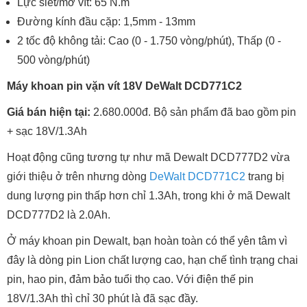
Lực siết/mở vít: 65 N.m
Đường kính đầu cặp: 1,5mm - 13mm
2 tốc độ không tải: Cao (0 - 1.750 vòng/phút), Thấp (0 -
500 vòng/phút)
Máy khoan pin vặn vít 18V DeWalt DCD771C2
Giá bán hiện tại:
2.680.000đ. Bộ sản phẩm đã bao gồm pin
+ sạc 18V/1.3Ah
Hoạt động cũng tương tự như mã Dewalt DCD777D2 vừa
giới thiệu ở trên nhưng dòng
DeWalt DCD771C2
trang bị
dung lượng pin thấp hơn chỉ 1.3Ah, trong khi ở mã Dewalt
DCD777D2 là 2.0Ah.
Ở máy khoan pin Dewalt, bạn hoàn toàn có thể yên tâm vì
đây là dòng pin Lion chất lượng cao, hạn chế tình trạng chai
pin, hao pin, đảm bảo tuổi thọ cao. Với điện thế pin
18V/1.3Ah thì chỉ 30 phút là đã sạc đầy.