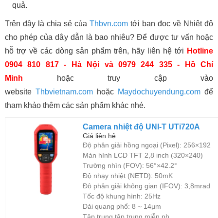
quả.
Trên đây là chia sẻ của
Thbvn.com
tới bạn đọc về Nhiệt độ
cho phép của dây dẫn là bao nhiêu? Để được tư vấn hoặc
hỗ trợ về các dòng sản phẩm trên, hãy liên hệ tới
Hotline
0904 810 817 - Hà Nội và 0979 244 335 - Hồ Chí
Minh
hoặc truy cập vào
website
Thbvietnam.com
hoặc
Maydochuyendung.com
để
tham khảo thêm các sản phẩm khác nhé.
Camera nhiệt độ UNI-T UTi720A
Giá liên hệ
Độ phân giải hồng ngoại (Pixel): 256×192
Màn hình LCD TFT 2,8 inch (320×240)
Trường nhìn (FOV): 56°×42.2°
Độ nhạy nhiệt (NETD): 50mK
Độ phân giải không gian (IFOV): 3,8mrad
Tốc độ khung hình: 25Hz
Dải quang phổ: 8 ~ 14µm
Tập trung tập trung miễn ph