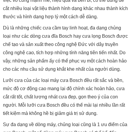
việc vô cùng mạnh mẽ, hiệu quả và bền bỉ, có thể dùng để
cắt nhiều loại vật liệu thành hình dạng khác nhau thành kích
thước và hình dạng hợp lý một cách dễ dàng.
Dù là những chiếc cưa cầm tay linh hoạt, đa dạng chủng
loại như các dòng cưa đĩa Bosch hay cưa lọng Bosch được
chế tạo và sản xuất theo công nghệ Đức với dây truyền
công nghệ cao, tích hợp những tính năng tiên tiến nhất. Do
vậy, những sản phẩm ấy có thể phục vụ một cách hoàn hảo
cho các nhu cầu sử dụng khắt khe nhất của người dùng.
Lưỡi cưa của các loại máy cưa Bosch đều rất sắc và bền,
mức độ cơ động cao mang lại độ chính xác hoàn hảo, cưa
cắt rất tốt, chất lượng nhát cưa đẹp, gọn theo ý của con
người. Mỗi lưỡi cưa Bosch đều có thể mài lại nhiều lần rất
tiết kiệm mà không hề bị giảm giá trị sử dụng.
Sự đa dạng về dòng máy, chủng loại cũng là 1 ưu điểm của