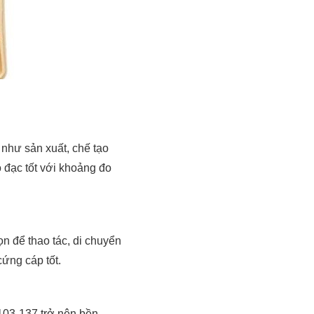
 như sản xuất, chế tạo
o đạc tốt với khoảng đo
n để thao tác, di chuyển
ứng cáp tốt.
 103-137 trở nên bền