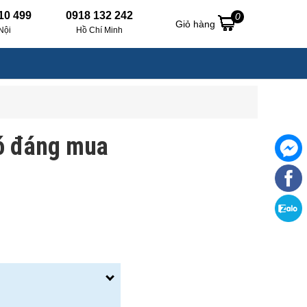
10 499
0918 132 242
0
Giỏ hàng
Nội
Hồ Chí Minh
có đáng mua