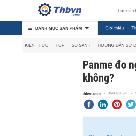
Giới thiệu
Ti
DANH MỤC SẢN PHẨM
KIẾN THỨC
TOP
SO SÁNH
HƯỚNG DẪN SỬ 
Panme đo ng
không?
06/03/2024
thbvn.com