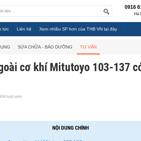
0916 6
Hà 
n tức
Liên hệ
Xem nhiều SP hơn của THB VN tại đây
DỤNG
SỬA CHỮA - BẢO DƯỠNG
TƯ VẤN
oài cơ khí Mitutoyo 103-137 
908 lượt xem
NỘI DUNG CHÍNH