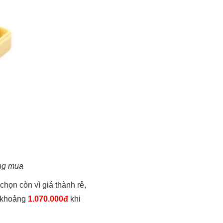
áng mua
họn còn vì giá thành rẻ,
7 khoảng
1.070.000đ
khi