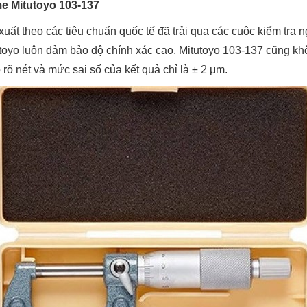
e Mitutoyo 103-137
xuất theo các tiêu chuẩn quốc tế đã trải qua các cuộc kiểm tra 
toyo luôn đảm bảo độ chính xác cao. Mitutoyo 103-137 cũng khô
õ nét và mức sai số của kết quả chỉ là ± 2 μm.