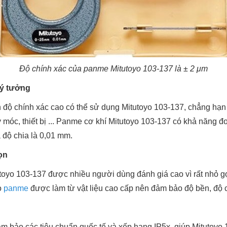
Độ chính xác của panme Mitutoyo 103-137 là ± 2 μm
lý tưởng
n độ chính xác cao có thể sử dụng Mitutoyo 103-137, chẳng hạn
 móc, thiết bị ... Panme cơ khí Mitutoyo 103-137 có khả năng đ
 độ chia là 0,01 mm.
ọn
yo 103-137 được nhiều người dùng đánh giá cao vì rất nhỏ gọ
o
panme
được làm từ vật liệu cao cấp nên đảm bảo độ bền, độ c
ảm bảo các tiêu chuẩn quốc tế và xếp hạng IP5x, giúp Mitutoyo