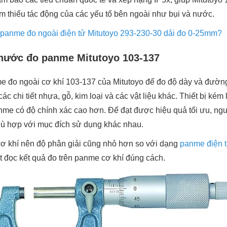
ảm thiểu tác động của các yếu tố bên ngoài như bụi và nước.
panme đo ngoài điện tử Mitutoyo 293-230-30 dải đo 0-25mm?
hước đo panme Mitutoyo 103-137
e đo ngoài cơ khí 103-137 của Mitutoyo để đo độ dày và đường
c chi tiết nhựa, gỗ, kim loại và các vật liệu khác. Thiết bị kém
anme có độ chính xác cao hơn. Để đạt được hiệu quả tối ưu, ng
hù hợp với mục đích sử dụng khác nhau.
cơ khí nên độ phân giải cũng nhỏ hơn so với dạng
panme điện 
ết đọc kết quả đo trên panme cơ khí đúng cách.