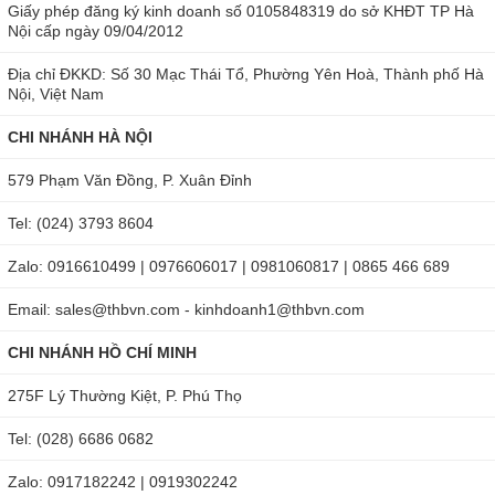
Giấy phép đăng ký kinh doanh số 0105848319 do sở KHĐT TP Hà
Nội cấp ngày 09/04/2012
Địa chỉ ĐKKD: Số 30 Mạc Thái Tổ, Phường Yên Hoà, Thành phố Hà
Nội, Việt Nam
CHI NHÁNH HÀ NỘI
579 Phạm Văn Đồng, P. Xuân Đỉnh
Tel: (024) 3793 8604
Zalo: 0916610499 | 0976606017 | 0981060817 | 0865 466 689
Email: sales@thbvn.com - kinhdoanh1@thbvn.com
CHI NHÁNH HỒ CHÍ MINH
275F Lý Thường Kiệt, P. Phú Thọ
Tel: (028) 6686 0682
Zalo: 0917182242 | 0919302242