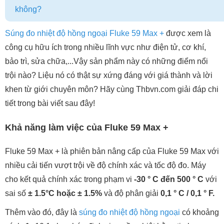
không?
Súng đo nhiệt độ hồng ngoại Fluke 59 Max +
được xem là
công cụ hữu ích trong nhiều lĩnh vực như điện tử, cơ khí,
bảo trì, sửa chữa,...Vậy sản phẩm này có những điểm nổi
trội nào? Liệu nó có thật sự xứng đáng với giá thành và lời
khen từ giới chuyên môn? Hãy cùng Thbvn.com giải đáp chi
tiết trong bài viết sau đây!
Khả năng làm việc của Fluke 59 Max +
Fluke 59 Max + là phiên bản nâng cấp của Fluke 59 Max với
nhiều cải tiến vượt trội về độ chính xác và tốc độ đo. Máy
cho kết quả chính xác trong phạm vi
-30 ° C đến 500 ° C
với
sai số
± 1.5°C hoặc ± 1.5%
và độ phân giải
0,1 ° C / 0,1 ° F.
Thêm vào đó, đây là
súng đo nhiệt độ hồng ngoại
có khoảng