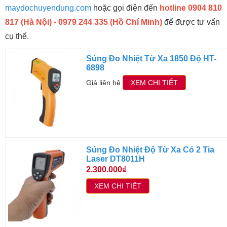
maydochuyendung.com
hoặc gọi điện đến
hotline 0904 810
817 (Hà Nội) - 0979 244 335 (Hồ Chí Minh)
để được tư vấn
cụ thể.
Súng Đo Nhiệt Từ Xa 1850 Độ HT-
6898
Giá liên hệ
XEM CHI TIẾT
Súng Đo Nhiệt Độ Từ Xa Có 2 Tia
Laser DT8011H
2.300.000₫
XEM CHI TIẾT