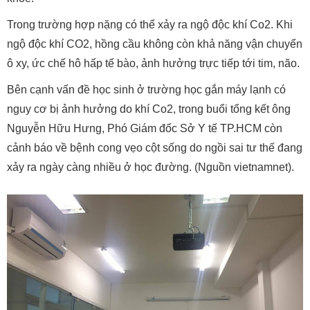
Trong trường hợp nặng có thể xảy ra ngộ độc khí Co2. Khi
ngộ độc khí CO2, hồng cầu không còn khả năng vận chuyển
ô xy, ức chế hô hấp tế bào, ảnh hưởng trực tiếp tới tim, não.
Bên cạnh vấn đề học sinh ở trường học gắn máy lạnh có
nguy cơ bị ảnh hưởng do khí Co2, trong buổi tổng kết ông
Nguyễn Hữu Hưng, Phó Giám đốc Sở Y tế TP.HCM còn
cảnh báo về bệnh cong vẹo cột sống do ngồi sai tư thế đang
xảy ra ngày càng nhiều ở học đường. (Nguồn vietnamnet).