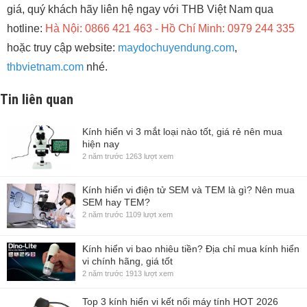
giá, quý khách hãy liên hệ ngay với THB Việt Nam qua
hotline:
Hà Nội: 0866 421 463 - Hồ Chí Minh: 0979 244 335
hoặc truy cập website:
maydochuyendung.com
,
thbvietnam.com
nhé.
Tin liên quan
Kính hiển vi 3 mắt loại nào tốt, giá rẻ nên mua
hiện nay
2 năm trước
1263 lượt xem
Kính hiển vi điện tử SEM và TEM là gì? Nên mua
SEM hay TEM?
2 năm trước
1109 lượt xem
Kính hiển vi bao nhiêu tiền? Địa chỉ mua kính hiển
vi chính hãng, giá tốt
2 năm trước
1913 lượt xem
Top 3 kính hiển vi kết nối máy tính HOT 2026