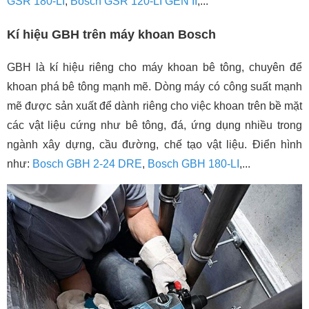
GSR 180-LI
,
Bosch GSR 120-LI GEN II
,...
Kí hiệu GBH trên máy khoan Bosch
GBH là kí hiệu riêng cho máy khoan bê tông, chuyên để
khoan phá bê tông mạnh mẽ. Dòng máy có công suất mạnh
mẽ được sản xuất để dành riêng cho việc khoan trên bề mặt
các vật liệu cứng như bê tông, đá, ứng dụng nhiều trong
ngành xây dựng, cầu đường, chế tạo vật liệu. Điển hình
như:
Bosch GBH 2-24 DRE
,
Bosch GBH 180-LI
,...