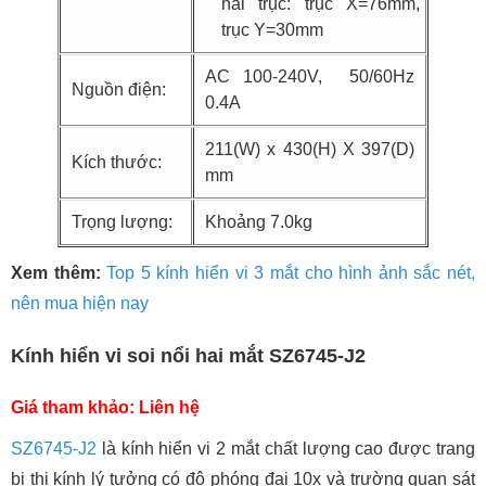
hai trục: trục X=76mm,
trục Y=30mm
AC 100-240V, 50/60Hz
Nguồn điện:
0.4A
211(W) x 430(H) X 397(D)
Kích thước:
mm
Trọng lượng:
Khoảng 7.0kg
Xem thêm:
Top 5 kính hiển vi 3 mắt cho hình ảnh sắc nét,
nên mua hiện nay
Kính hiển vi soi nổi hai mắt SZ6745-J2
Giá tham khảo: Liên hệ
SZ6745-J2
là kính hiển vi 2 mắt chất lượng cao được trang
bị thị kính lý tưởng có độ phóng đại 10x và trường quan sát