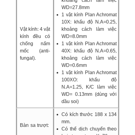
khoảng cách làm việc
WD=27.8mm
1 vật kính Plan Achromat
10X: khẩu độ N.A=0.25,
Vật kính: 4 vật
khoảng cách làm việc
kính đều có
WD=8.0mm
chống nấm
1 vật kính Plan Achromat
mốc (anti-
40X: khẩu độ N.A=0.65,
fungal).
khoảng cách làm việc
WD=0.6mm
1 vật kính Plan Achromat
100XO: khẩu độ
N.A=1.25, K/C làm việc
WD= 0.13mm (dùng với
dầu soi)
Có kích thước 188 x 134
mm.
Bàn sa trượt:
Có thể dịch chuyển theo