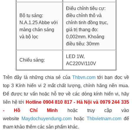
Điểu chỉnh tiêu cự:
Bộ tụ sáng:
điều chỉnh thô và
N.A.1.25 Abbe với
chỉnh tinh đồng trục,
màng chán sáng
giá trị thang đo:
và bộ lọc
0,002mm. Khoảng
điều tiêu: 30mm
LED 1W,
Chiếu sáng:
AC220V/110V
Trên đây là những chia sẻ của
Thbvn.com
tới bạn đọc về
top 3 Kính hiển vi 2 mắt chất lượng, chính hãng nên mua.
Để được tư vấn hoặc hỗ trợ về các dòng kính hiển vi, hãy
liên hệ tới
Hotline 0904 810 817 - Hà Nội và 0979 244 335
- Hồ Chí Minh
hoặc truy cập vào
website
Maydochuyendung.com
hoặc
Thbvietnam.com
để
tham khảo thêm các sản phẩm khác.