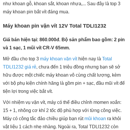
như khoan gỗ, khoan sắt, khoan nhựa,... Sau đây là top 3
máy khoan pin bắt vít đáng mua.
Máy khoan pin vặn vít 12V Total TDLI1232
Giá bán hiện tại: 860.000đ. Bộ sản phẩm bao gồm: 2 pin
và 1 sạc, 1 mũi vít CR-V 65mm.
Mở đầu cho top 3
máy khoan vặn vít
hiện nay là
Total
TDLI1232 giá rẻ
, chưa đến 1 triệu đồng nhưng bạn sẽ sở
hữu được một chiếc máy khoan vô cùng chất lượng, kèm
với bộ phụ kiện chính hãng là gồm pin + sạc, đầu mũi vít để
tiện lợi trong việc bắt vít.
Với nhiệm vụ vặn vít, máy có thể điều chỉnh momen xoắn:
15 + 1, nhông cơ khí 2 tốc độ phù hợp với từng công việc.
Máy có công tắc đảo chiều giúp bạn rút
mũi khoan
ra khỏi
vật liệu 1 cách nhẹ nhàng. Ngoài ra, Total TDLI1232 còn