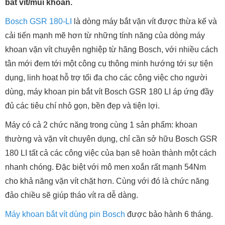
bắt vít/mũi khoan.
Bosch GSR 180-LI
là dòng máy bắt vặn vít được thừa kế và
cải tiến mạnh mẽ hơn từ những tính năng của dòng máy
khoan vặn vít chuyên nghiệp từ hãng Bosch, với nhiều cách
tân mới đem tới một công cụ thông minh hướng tới sự tiện
dụng, linh hoạt hỗ trợ tối đa cho các công việc cho người
dùng, máy khoan pin bắt vít Bosch GSR 180 LI áp ứng đầy
đủ các tiêu chí nhỏ gọn, bền đẹp và tiện lợi.
Máy có cả 2 chức năng trong cùng 1 sản phẩm: khoan
thường và vặn vít chuyên dụng, chỉ cần sở hữu Bosch GSR
180 LI tất cả các công việc của bạn sẽ hoàn thành một cách
nhanh chóng. Đặc biệt với mô men xoắn rất mạnh 54Nm
cho khả năng vặn vít chặt hơn. Cùng với đó là chức năng
đảo chiều sẽ giúp tháo vít ra dễ dàng.
Máy khoan bắt vít dùng pin Bosch
được bảo hành 6 tháng.