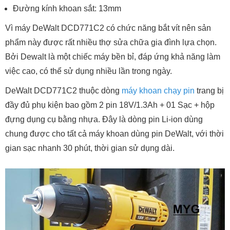
Đường kính khoan sắt: 13mm
Vì máy DeWalt DCD771C2 có chức năng bắt vít nên sản
phẩm này được rất nhiều thợ sửa chữa gia đình lựa chọn.
Bởi Dewalt là một chiếc máy bền bỉ, đáp ứng khả năng làm
việc cao, có thể sử dụng nhiều lần trong ngày.
DeWalt DCD771C2 thuộc dòng
máy khoan chạy pin
trang bị
đầy đủ phụ kiện bao gồm 2 pin 18V/1.3Ah + 01 Sạc + hộp
đựng dụng cụ bằng nhựa. Đây là dòng pin Li-ion dùng
chung được cho tất cả máy khoan dùng pin DeWalt, với thời
gian sạc nhanh 30 phút, thời gian sử dụng dài.