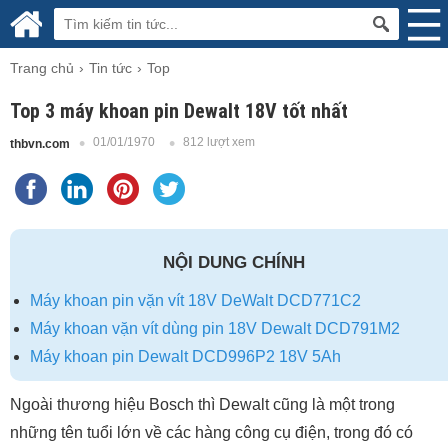
Trang chủ
Tin tức
Top
Top 3 máy khoan pin Dewalt 18V tốt nhất
01/01/1970
812 lượt xem
thbvn.com
NỘI DUNG CHÍNH
Máy khoan pin vặn vít 18V DeWalt DCD771C2
Máy khoan vặn vít dùng pin 18V Dewalt DCD791M2
Máy khoan pin Dewalt DCD996P2 18V 5Ah
Ngoài thương hiệu Bosch thì Dewalt cũng là một trong
những tên tuổi lớn về các hàng công cụ điện, trong đó có