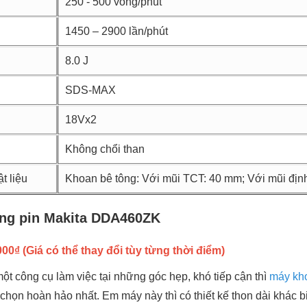
250 - 500 vòng/phút
1450 – 2900 lần/phút
8.0 J
SDS-MAX
18Vx2
Không chổi than
t liệu
Khoan bê tông: Với mũi TCT: 40 mm; Với mũi đị
ng pin Makita DDA460ZK
00₫ (Giá có thể thay đổi tùy từng thời điểm)
t công cụ làm việc tại những góc hẹp, khó tiếp cận thì
máy kho
chọn hoàn hảo nhất. Em máy này thì có thiết kế thon dài khác b