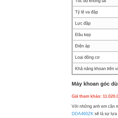
Tốc độ không tải
Tỷ lệ va đập
Lực đập
Đầu kẹp
Điện áp
Loại động cơ
Khả năng khoan trên vậ
Máy khoan góc dù
Giá tham khảo: 11.020.0
Với những anh em cần mộ
DDA460ZK
sẽ là sự lựa 