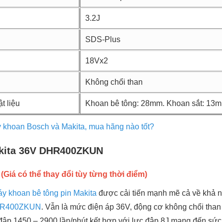
3.2J
SDS-Plus
18Vx2
Không chổi than
t liệu
Khoan bê tông: 28mm. Khoan sắt: 13
 khoan Bosch và Makita, mua hãng nào tốt?
kita 36V DHR400ZKUN
(Giá có thể thay đổi tùy từng thời điểm)
y khoan bê tông pin Makita
được cải tiến mạnh mẽ cả về khả n
HR400ZKUN
. Vẫn là mức điện áp 36V, động cơ không chổi than 
a đập 1450 – 2900 lần/phút kết hợp với lực đập 8J mang đến sức