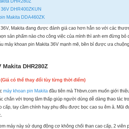
Makita DHR280Z
ta 36V DHR400ZKUN
pin Makita DDA460ZK
36V, Makita đang được đánh giá cao hơn hẳn so với các thương
họn sản phẩm nào cho công việc của mình thì anh em đừng bỏ qu
ẫu máy khoan pin Makita 36V mạnh mẽ, bền bỉ được ưa chuộng 
V Makita DHR280Z
(Giá có thể thay đổi tùy từng thời điểm)
ếc
máy khoan pin Makita
đầu tiên mà Thbvn.com muốn giới thiệ
ắc chắn với trọng tâm thấp giúp người dùng dễ dàng thao tác tr
ao cấp, tay cầm chính hay phụ đều được bọc cao su êm ả. Mũi 
c.
em máy này sử dụng động cơ không chổi than cao cấp, 2 viên 