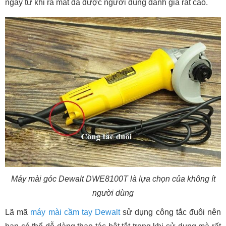
ngay từ khi ra mắt đã được người dùng đánh giá rất cao.
Máy mài góc Dewalt DWE8100T là lựa chọn của không ít
người dùng
Lã mã
máy mài cầm tay Dewalt
sử dụng công tắc đuôi nên