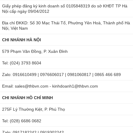
Giấy phép đăng ký kinh doanh số 0105848319 do sở KHĐT TP Hà
Nội cấp ngày 09/04/2012
Địa chỉ ĐKKD: Số 30 Mạc Thái Tổ, Phường Yên Hoà, Thành phố Hà
Nội, Việt Nam
CHI NHÁNH HÀ NỘI
579 Phạm Văn Đồng, P. Xuân Đỉnh
Tel: (024) 3793 8604
Zalo: 0916610499 | 0976606017 | 0981060817 | 0865 466 689
Email: sales@thbvn.com - kinhdoanh1@thbvn.com
CHI NHÁNH HỒ CHÍ MINH
275F Lý Thường Kiệt, P. Phú Thọ
Tel: (028) 6686 0682
Zalo: 0917182242 | 0919302242