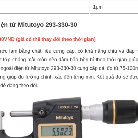
1μm
ện tử Mitutoyo 293-330-30
000VNĐ
(giá có thể thay đổi theo thời gian)
ợc làm bằng chất liệu cứng cáp, có khả năng chịu va đập 
lớp chống mài mòn nên đảm bảo bền bỉ theo thời gian giúp
 ngoài điện tử Mitutoyo 293-330-30 cung cấp dải đo từ 75-100
g giúp đo lường chính xác đến từng mm. Kết quả đo sẽ được
 dễ dàng theo dõi.