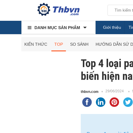
Giới thiệu
Ti
DANH MỤC SẢN PHẨM
KIẾN THỨC
TOP
SO SÁNH
HƯỚNG DẪN SỬ 
Top 4 loại 
biến hiện n
29/06/2024
thbvn.com