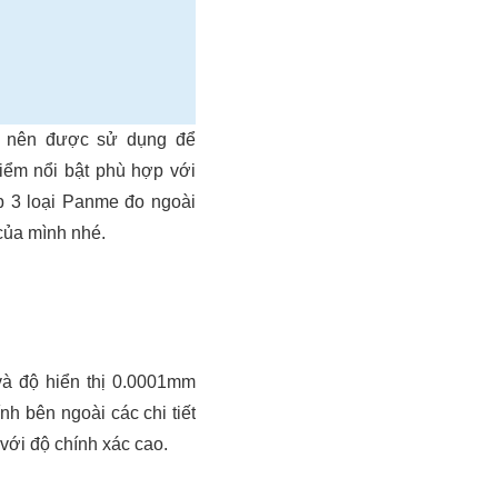
n nên được sử dụng để
iểm nổi bật phù hợp với
p 3 loại Panme đo ngoài
 của mình nhé.
và độ hiển thị 0.0001mm
nh bên ngoài các chi tiết
t với độ chính xác cao.