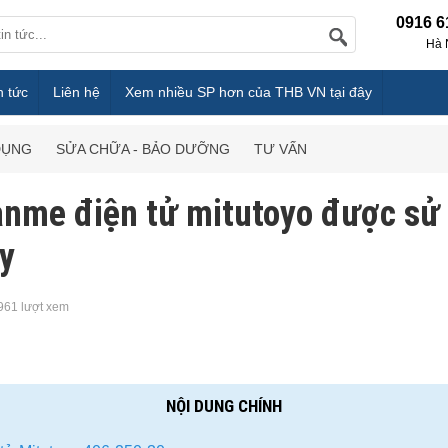
0916 6
Hà 
n tức
Liên hệ
Xem nhiều SP hơn của THB VN tại đây
DỤNG
SỬA CHỮA - BẢO DƯỠNG
TƯ VẤN
panme điện tử mitutoyo được sử
ay
961 lượt xem
NỘI DUNG CHÍNH