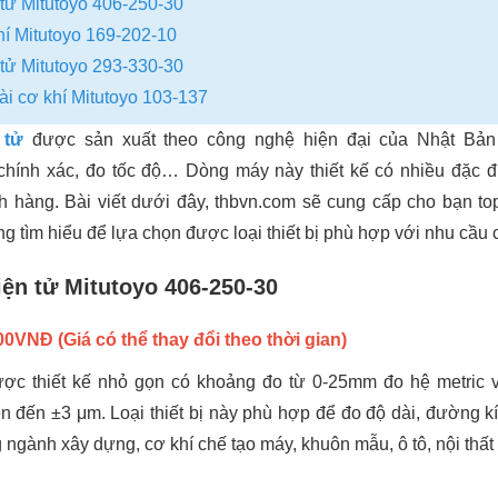
tử Mitutoyo 406-250-30
í Mitutoyo 169-202-10
tử Mitutoyo 293-330-30
 cơ khí Mitutoyo 103-137
n tử
được sản xuất theo công nghệ hiện đại của Nhật Bả
chính xác, đo tốc độ… Dòng máy này thiết kế có nhiều đặc đ
h hàng. Bài viết dưới đây, thbvn.com sẽ cung cấp cho bạn to
ng tìm hiểu để lựa chọn được loại thiết bị phù hợp với nhu cầu
ện tử Mitutoyo 406-250-30
0VNĐ (Giá có thể thay đổi theo thời gian)
ợc thiết kế nhỏ gọn có khoảng đo từ 0-25mm đo hệ metric 
n đến ±3 μm. Loại thiết bị này phù hợp để đo độ dài, đường kí
ng ngành xây dựng, cơ khí chế tạo máy, khuôn mẫu, ô tô, nội thấ