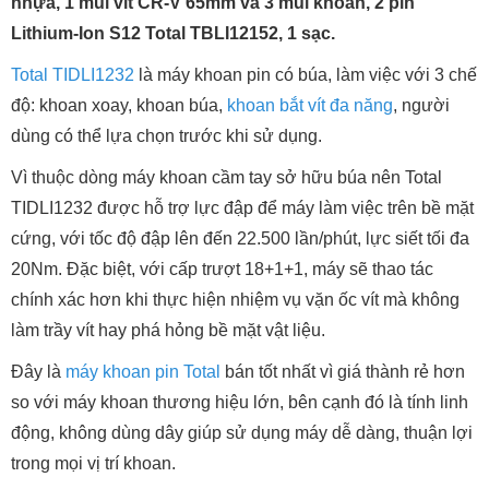
nhựa, 1 mũi vít CR-V 65mm và 3 mũi khoan, 2 pin
Lithium-Ion S12 Total TBLI12152, 1 sạc.
Total TIDLI1232
là máy khoan pin có búa, làm việc với 3 chế
độ: khoan xoay, khoan búa,
khoan bắt vít đa năng
, người
dùng có thể lựa chọn trước khi sử dụng.
Vì thuộc dòng máy khoan cầm tay sở hữu búa nên Total
TIDLI1232 được hỗ trợ lực đập để máy làm việc trên bề mặt
cứng, với tốc độ đập lên đến 22.500 lần/phút, lực siết tối đa
20Nm. Đặc biệt, với cấp trượt 18+1+1, máy sẽ thao tác
chính xác hơn khi thực hiện nhiệm vụ vặn ốc vít mà không
làm trầy vít hay phá hỏng bề mặt vật liệu.
Đây là
máy khoan pin Total
bán tốt nhất vì giá thành rẻ hơn
so với máy khoan thương hiệu lớn, bên cạnh đó là tính linh
động, không dùng dây giúp sử dụng máy dễ dàng, thuận lợi
trong mọi vị trí khoan.