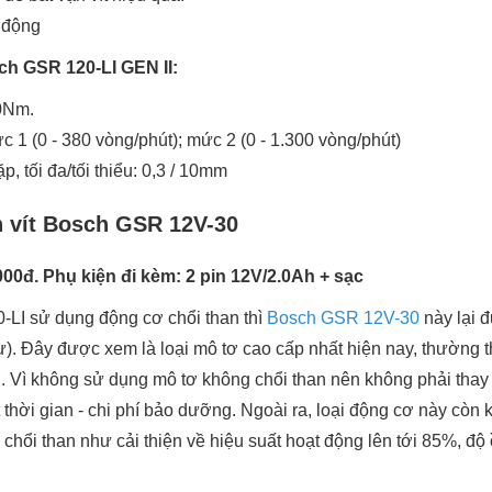
 động
ch GSR 120-LI GEN II:
0Nm.
c 1 (0 - 380 vòng/phút); mức 2 (0 - 1.300 vòng/phút)
, tối đa/tối thiểu: 0,3 / 10mm
 vít Bosch GSR 12V-30
.000đ. Phụ kiện đi kèm: 2 pin 12V/2.0Ah + sạc
LI sử dụng động cơ chổi than thì
Bosch GSR 12V-30
này lại 
ừ). Đây được xem là loại mô tơ cao cấp nhất hiện nay, thường t
. Vì không sử dụng mô tơ không chổi than nên không phải thay t
thời gian - chi phí bảo dưỡng. Ngoài ra, loại động cơ này còn
hổi than như cải thiện về hiệu suất hoạt động lên tới 85%, độ 