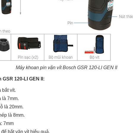
Máy khoan pin vặn vít Bosch GSR 120-LI GEN II
 GSR 120-LI GEN II:
bắt vít.
a là 7mm.
ỗ là 20mm.
hép là 8mm.
đa: 7mm
để bắt vặn vít hiệu quả.