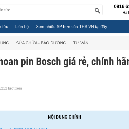
0916 6
Hà 
n tức
Liên hệ
Xem nhiều SP hơn của THB VN tại đây
DỤNG
SỬA CHỮA - BẢO DƯỠNG
TƯ VẤN
hoan pin Bosch giá rẻ, chính h
1212 lượt xem
NỘI DUNG CHÍNH