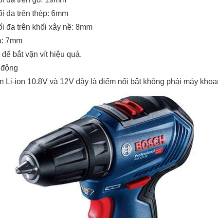
i đa trên thép: 6mm
i đa trên khối xây nề: 8mm
đa: 7mm
để bắt vặn vít hiệu quả.
 động
in Li-ion 10.8V và 12V đây là điểm nổi bật không phải máy kho