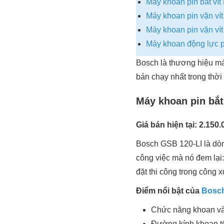
Máy khoan pin bắt ví
Máy khoan pin vặn ví
Máy khoan pin vặn v
Máy khoan động lực p
Bosch là thương hiệu máy
bán chạy nhất trong thờ
Máy khoan pin bắt
Giá bán hiện tại: 2.150
Bosch GSB 120-LI là d
công việc mà nó đem lại:
đặt thi công trong công
Điểm nổi bật của
Bosch
Chức năng khoan và 
Đường kính khoan tố