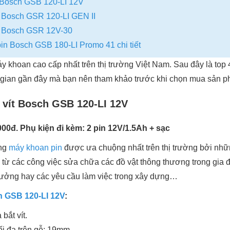
t Bosch GSB 120-LI 12V
t Bosch GSR 120-LI GEN II
ít Bosch GSR 12V-30
in Bosch GSB 180-LI Promo 41 chi tiết
 khoan cao cấp nhất trên thị trường Việt Nam. Sau đây là top 4
i gian gần đây mà bạn nên tham khảo trước khi chọn mua sản p
 vít Bosch GSB 120-LI 12V
.000đ. Phụ kiện đi kèm: 2 pin 12V/1.5Ah + sạc
òng
máy khoan pin
được ưa chuộng nhất trên thị trường bởi nhữn
 từ các công việc sửa chữa các đồ vật thông thương trong gia đ
 xưởng hay các yêu cầu làm việc trong xây dựng…
 GSB 120-LI 12V
:
bắt vít.
i đa trên gỗ: 19mm