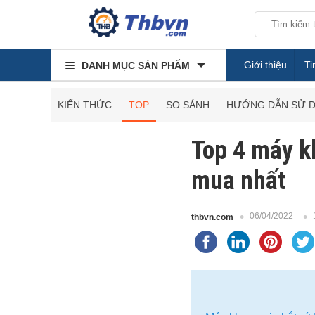
Giới thiệu
Ti
DANH MỤC SẢN PHẨM
KIẾN THỨC
TOP
SO SÁNH
HƯỚNG DẪN SỬ 
Top 4 máy k
mua nhất
06/04/2022
thbvn.com