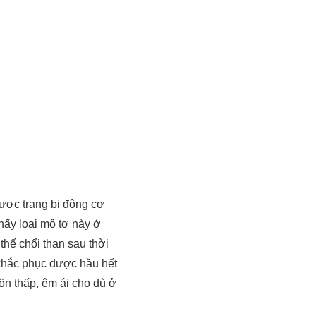
được trang bị động cơ
hấy loại mô tơ này ở
hế chổi than sau thời
 khắc phục được hầu hết
ồn thấp, êm ái cho dù ở