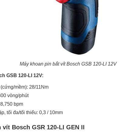
Máy khoan pin bắt vít Bosch GSB 120-LI 12V
ch GSB 120-LI 12V:
a (cứng/mềm): 28/11Nm
300 vòng/phút
 18,750 bpm
, tối đa/tối thiểu: 0,3 / 10mm
 vít Bosch GSR 120-LI GEN II