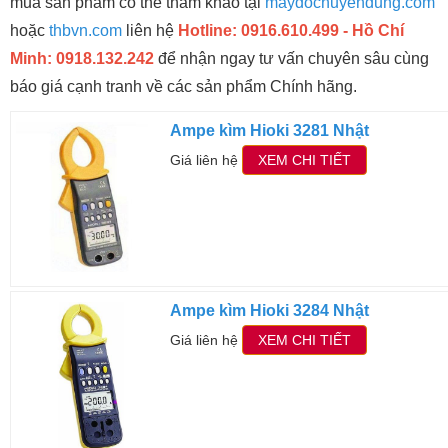
mua sản phẩm có thể tham khảo tại
maydochuyendung.com
hoặc
thbvn.com
liên hệ
Hotline: 0916.610.499 - Hồ Chí
Minh: 0918.132.242
để nhận ngay tư vấn chuyên sâu cùng
báo giá cạnh tranh về các sản phẩm Chính hãng.
Ampe kìm Hioki 3281 Nhật
Giá liên hệ
XEM CHI TIẾT
Ampe kìm Hioki 3284 Nhật
Giá liên hệ
XEM CHI TIẾT