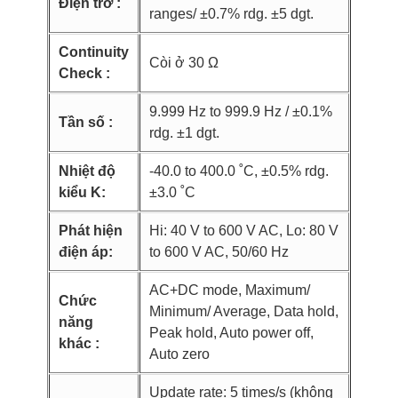
Điện trở :
ranges/ ±0.7% rdg. ±5 dgt.
Continuity
Còi ở 30 Ω
Check :
9.999 Hz to 999.9 Hz / ±0.1%
Tần số :
rdg. ±1 dgt.
Nhiệt độ
-40.0 to 400.0 ˚C, ±0.5% rdg.
kiểu K:
±3.0 ˚C
Phát hiện
Hi: 40 V to 600 V AC, Lo: 80 V
điện áp:
to 600 V AC, 50/60 Hz
AC+DC mode, Maximum/
Chức
Minimum/ Average, Data hold,
năng
Peak hold, Auto power off,
khác :
Auto zero
Update rate: 5 times/s (không