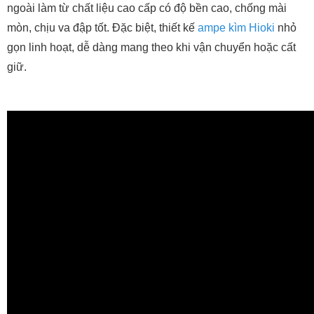
ngoài làm từ chất liệu cao cấp có độ bền cao, chống mài
mòn, chịu va đập tốt. Đặc biệt, thiết kế
ampe kìm Hioki
nhỏ
gọn linh hoạt, dễ dàng mang theo khi vận chuyển hoặc cất
giữ.