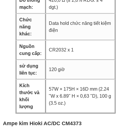
Đo thông
420,0 Ω (± 2,0% RDG. ± 4
mạch:
dgt.)
Chức
Data hold chức năng tiết kiệm
năng
điện
khác:
Nguồn
CR2032 x 1
cung cấp:
sử dụng
120 giờ
liên tục:
Kích
57W × 175H × 16D mm (2.24
thước và
"W x 6.89" H × 0,63 "D), 100 g
khối
(3.5 oz.)
lượng
Ampe kìm Hioki AC/DC CM4373