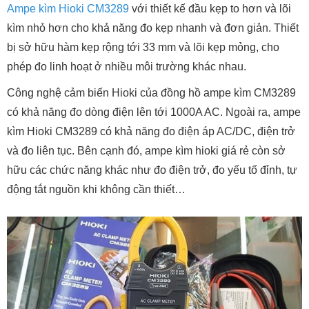
Ampe kìm Hioki CM3289
với thiết kế đầu kẹp to hơn và lõi
kìm nhỏ hơn cho khả năng đo kẹp nhanh và đơn giản. Thiết
bị sở hữu hàm kẹp rộng tới 33 mm và lõi kẹp mỏng, cho
phép đo linh hoạt ở nhiều môi trường khác nhau.
Công nghệ cảm biến Hioki của đồng hồ ampe kìm CM3289
có khả năng đo dòng điện lên tới 1000A AC. Ngoài ra, ampe
kìm Hioki CM3289 có khả năng đo điện áp AC/DC, điện trở
và đo liên tục. Bên cạnh đó, ampe kìm hioki giá rẻ còn sở
hữu các chức năng khác như đo điện trở, đo yếu tố đỉnh, tự
động tắt nguồn khi không cần thiết…