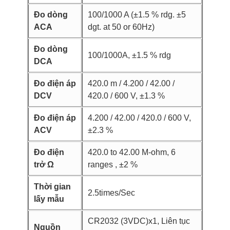
Đo dòng
100/1000 A (±1.5 % rdg. ±5
ACA
dgt. at 50 or 60Hz)
Đo dòng
100/1000A, ±1.5 % rdg
DCA
Đo điện áp
420.0 m / 4.200 / 42.00 /
DCV
420.0 / 600 V, ±1.3 %
Đo điện áp
4.200 / 42.00 / 420.0 / 600 V,
ACV
±2.3 %
Đo điện
420.0 to 42.00 M-ohm, 6
trở Ω
ranges , ±2 %
Thời gian
2.5times/Sec
lấy mẫu
CR2032 (3VDC)x1, Liên tục
Nguồn