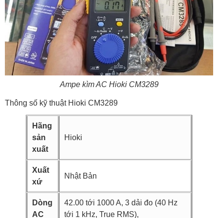
Ampe kìm AC Hioki CM3289
Thông số kỹ thuật Hioki CM3289
Hãng
sản
Hioki
xuất
Xuất
Nhật Bản
xứ
Dòng
42.00 tới 1000 A, 3 dải đo (40 Hz
AC
tới 1 kHz, True RMS),