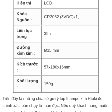
Hiện thị
LCD,
Khóa
CR2032 (3VDC)x1,
Nguồn :
Liên tục
35h
trong
Đường
Ø35 mm
kính kìm :
Kích thước
57x180x16mm
:
Khối lượng
150g
:
Trên đây là những chia sẻ gợi ý top 5 ampe kìm Hioki đo
chính xác, bán chạy tới bạn đọc. Nếu quý khách hàng muốn