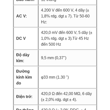
4.200 V đến 600 V, 4 dãy (±
AC V:
1,8% rdg. dgt ± 7). Từ 50-60
Hz:
420,0 mV đến 600 V, 5 dãy (±
DC V
1,0% rdg. dgt ± 3).Từ 45 Hz
đến 500 Hz
Độ dày
9,5 mm (0,37")
kìm:
Đường
kính kìm
φ33 mm (1.30 ")
đo
420,0 Ω đến 42,00 MΩ, 6 dãy
Điện trở:
(± 2,0% rdg. dgt ± 4).