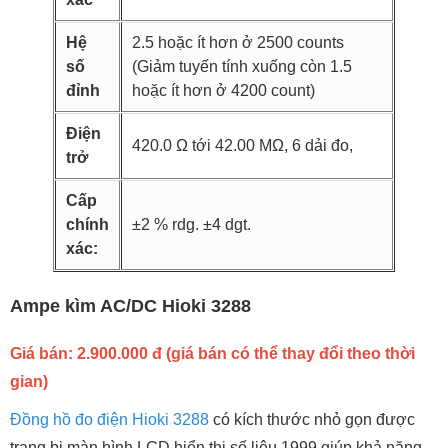
Hệ
2.5 hoặc ít hơn ở 2500 counts
số
(Giảm tuyến tính xuống còn 1.5
đỉnh
hoặc ít hơn ở 4200 count)
Điện
420.0 Ω tới 42.00 MΩ, 6 dải đo,
trở
Cấp
chính
±2 % rdg. ±4 dgt.
xác:
Ampe kìm AC/DC Hioki 3288
Giá bán: 2.900.000 đ (giá bán có thể thay đổi theo thời
gian)
Đồng hồ đo điện Hioki 3288
có kích thước nhỏ gọn được
trang bị màn hình LCD hiển thị số liệu 1999 giúp khả năng