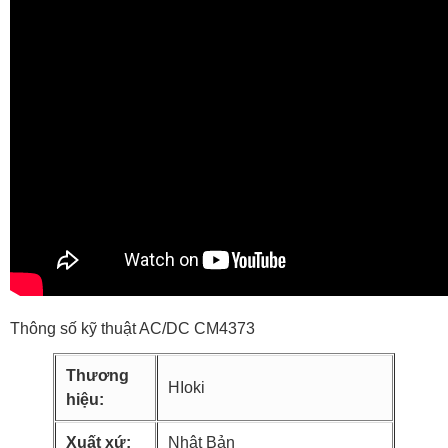
Thông số kỹ thuật AC/DC CM4373
Thương
HIoki
hiệu:
Xuất xứ:
Nhật Bản