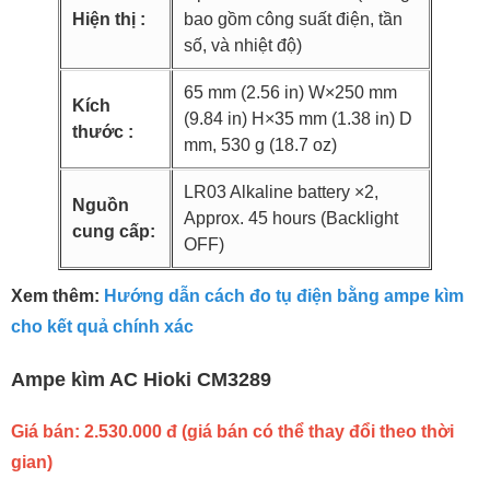
Hiện thị :
bao gồm công suất điện, tần
số, và nhiệt độ)
65 mm (2.56 in) W×250 mm
Kích
(9.84 in) H×35 mm (1.38 in) D
thước :
mm, 530 g (18.7 oz)
LR03 Alkaline battery ×2,
Nguồn
Approx. 45 hours (Backlight
cung cấp:
OFF)
Xem thêm:
Hướng dẫn cách đo tụ điện bằng ampe kìm
cho kết quả chính xác
Ampe kìm AC Hioki CM3289
Giá bán: 2.530.000 đ (giá bán có thể thay đổi theo thời
gian)