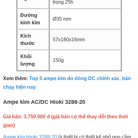
trong 25h
Đường
Ø35 mm
kính kìm
Kích
57x180x16mm
thước
Khối
150g
lượng
Xem thêm:
Top 5 ampe kìm đo dòng DC chính xác, bán
chạy hiện nay
Ampe kìm AC/DC Hioki 3288-20
Giá bán: 3.750.000 đ (giá bán có thể thay đổi theo thời
gian)
Ampe kìm Hioki 3288-20
là thiết bị có thiết kế nhỏ gọn cầm