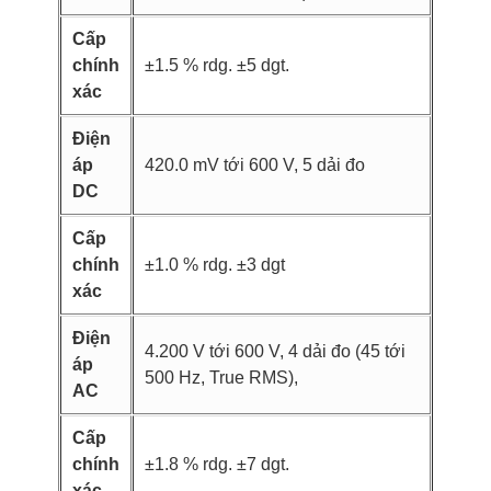
Cấp
chính
±1.5 % rdg. ±5 dgt.
xác
Điện
áp
420.0 mV tới 600 V, 5 dải đo
DC
Cấp
chính
±1.0 % rdg. ±3 dgt
xác
Điện
4.200 V tới 600 V, 4 dải đo (45 tới
áp
500 Hz, True RMS),
AC
Cấp
chính
±1.8 % rdg. ±7 dgt.
xác