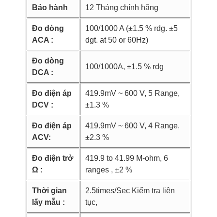
Bảo hành
12 Tháng chính hãng
Đo dòng
100/1000 A (±1.5 % rdg. ±5
ACA :
dgt. at 50 or 60Hz)
Đo dòng
100/1000A, ±1.5 % rdg
DCA :
Đo điện áp
419.9mV ~ 600 V, 5 Range,
DCV :
±1.3 %
Đo điện áp
419.9mV ~ 600 V, 4 Range,
ACV:
±2.3 %
Đo điện trở
419.9 to 41.99 M-ohm, 6
Ω :
ranges , ±2 %
Thời gian
2.5times/Sec Kiểm tra liên
lấy mẫu :
tục,