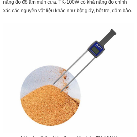
năng đo độ ẩm mùn cưa, TK-100W có khả năng đo chính
xác các nguyên vật liệu khác như bột giấy, bột tre, dăm bào.