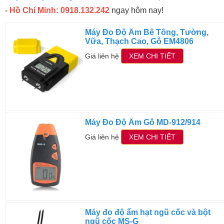
- Hồ Chí Minh: 0918.132.242
ngay hôm nay!
Máy Đo Độ Ẩm Bê Tông, Tường,
Vữa, Thạch Cao, Gỗ EM4806
Giá liên hệ
XEM CHI TIẾT
Máy Đo Độ Ẩm Gỗ MD-912/914
Giá liên hệ
XEM CHI TIẾT
Máy đo độ ẩm hạt ngũ cốc và bột
ngũ cốc MS-G