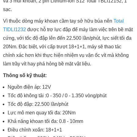
và 3 mũi khoan, 2 pin Lithium-Ion S12 Total TBLI12152, 1
sạc.
Vì thuộc dòng máy khoan cầm tay sở hữu búa nên
Total
TIDLI1232
được hỗ trợ lực đập để máy làm việc trên bề mặt
cứng, với tốc độ đập lên đến 22.500 lần/phút, lực siết tối đa
20Nm. Đặc biệt, với cấp trượt 18+1+1, máy sẽ thao tác
chính xác hơn khi thực hiện nhiệm vụ vặn ốc vít mà không
làm trầy vít hay phá hỏng bề mặt vật liệu.
Thông số kỹ thuật:
Nguồn điện áp: 12V
Tốc độ không tải :0 - 350 / 0 - 1.350 vòng/phút
Tốc độ đập: 22.500 lần/phút
Lực mô men quay tối đa: 20Nm
Khả năng khoan tối đa: 0.8 - 10mm
Điều chỉnh xoắn: 18+1+1