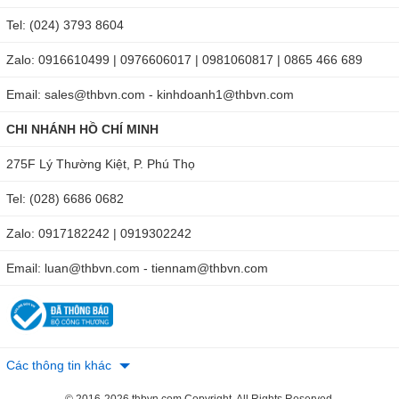
Tel: (024) 3793 8604
Zalo: 0916610499 | 0976606017 | 0981060817 | 0865 466 689
Email: sales@thbvn.com - kinhdoanh1@thbvn.com
CHI NHÁNH HỒ CHÍ MINH
275F Lý Thường Kiệt, P. Phú Thọ
Tel: (028) 6686 0682
Zalo: 0917182242 | 0919302242
Email: luan@thbvn.com - tiennam@thbvn.com
Các thông tin khác
© 2016-2026 thbvn.com Copyright, All Rights Reserved.