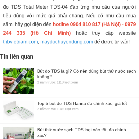
đo TDS Total Meter TDS-04 đáp ứng nhu cầu của người
tiêu dùng với mức giá phải chăng. Nếu có nhu cầu mua
sắm, hãy gọi điện đến
hotline 0904 810 817 (Hà Nội) - 0979
244 335 (Hồ Chí Minh)
hoặc truy cập website
thbvietnam.com
,
maydochuyendung.com
để được tư vấn!
Tin liên quan
Bút đo TDS là gì? Có nên dùng bút thử nước sạch
không?
2 năm trước
1118 lượt xem
Top 5 bút đo TDS Hanna đo chính xác, giá tốt
2 năm trước
1045 lượt xem
Bút thử nước sạch TDS loại nào tốt, đo chính
xác?