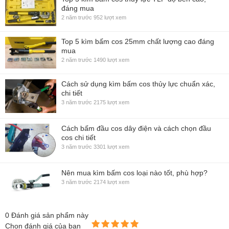
đáng mua
2 năm trước
952 lượt xem
Top 5 kìm bấm cos 25mm chất lượng cao đáng
mua
2 năm trước
1490 lượt xem
Cách sử dụng kìm bấm cos thủy lực chuẩn xác,
chi tiết
3 năm trước
2175 lượt xem
Cách bấm đầu cos dây điện và cách chọn đầu
cos chi tiết
3 năm trước
3301 lượt xem
Nên mua kìm bấm cos loại nào tốt, phù hợp?
3 năm trước
2174 lượt xem
0
Đánh giá sản phẩm này
Chọn đánh giá của bạn