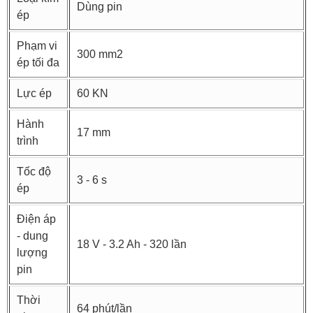
Dùng pin
ép
Phạm vi
300 mm2
ép tối đa
Lực ép
60 KN
Hành
17 mm
trình
Tốc độ
3 - 6 s
ép
Điện áp
- dung
18 V - 3.2 Ah - 320 lần
lượng
pin
Thời
64 phút/lần