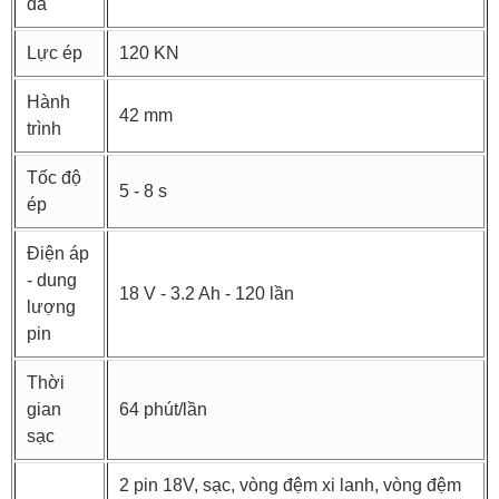
đa
Lực ép
120 KN
Hành
42 mm
trình
Tốc độ
5 - 8 s
ép
Điện áp
- dung
18 V - 3.2 Ah - 120 lần
lượng
pin
Thời
gian
64 phút/lần
sạc
2 pin 18V, sạc, vòng đệm xi lanh, vòng đệm