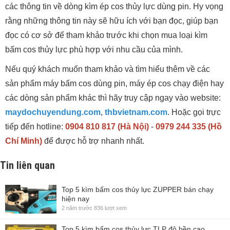
các thông tin về dòng kìm ép cos thủy lực dùng pin. Hy vọng
rằng những thông tin này sẽ hữu ích với bạn đọc, giúp bạn
đọc có cơ sở để tham khảo trước khi chọn mua loại kìm
bấm cos thủy lực phù hợp với nhu cầu của mình.
Nếu quý khách muốn tham khảo và tìm hiểu thêm về các
sản phẩm máy bấm cos dùng pin, máy ép cos chạy điện hay
các dòng sản phẩm khác thì hãy truy cập ngay vào website:
maydochuyendung.com
,
thbvietnam.com
. Hoặc gọi trực
tiếp đến hotline:
0904 810 817 (Hà Nội)
-
0979 244 335 (Hồ
Chí Minh)
để được hỗ trợ nhanh nhất.
Tin liên quan
Top 5 kìm bấm cos thủy lực ZUPPER bán chạy
hiện nay
2 năm trước
836 lượt xem
Top 5 kìm bấm cos thủy lực TLP độ bền cao,