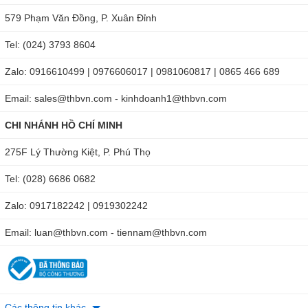
579 Phạm Văn Đồng, P. Xuân Đỉnh
Tel: (024) 3793 8604
Zalo: 0916610499 | 0976606017 | 0981060817 | 0865 466 689
Email: sales@thbvn.com - kinhdoanh1@thbvn.com
CHI NHÁNH HỒ CHÍ MINH
275F Lý Thường Kiệt, P. Phú Thọ
Tel: (028) 6686 0682
Zalo: 0917182242 | 0919302242
Email: luan@thbvn.com - tiennam@thbvn.com
Các thông tin khác