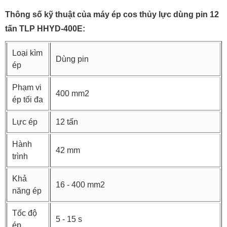
Thông số kỹ thuật của máy ép cos thủy lực dùng pin 12
tấn TLP HHYD-400E:
Loại kìm
Dùng pin
ép
Phạm vi
400 mm2
ép tối đa
Lực ép
12 tấn
Hành
42 mm
trình
Khả
16 - 400 mm2
năng ép
Tốc độ
5 - 15 s
ép