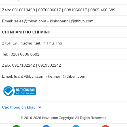
Zalo: 0916610499 | 0976606017 | 0981060817 | 0865 466 689
Email: sales@thbvn.com - kinhdoanh1@thbvn.com
CHI NHÁNH HỒ CHÍ MINH
275F Lý Thường Kiệt, P. Phú Thọ
Tel: (028) 6686 0682
Zalo: 0917182242 | 0919302242
Hình ảnh cảo thủy lực TLP HHL-5F
Email: luan@thbvn.com - tiennam@thbvn.com
Thiết kế chắc chắn, độ bền cao
Cảo thủy lực TLP HHL-5F được chế tạo bằng hợp kim thép
nên có độ bền, độ cứng rất cao, chân móc được gia công
Các thông tin khác
tinh tế giúp cho quá trình tháo lắp vòng bi được chắc chắn
hơn. Nhờ đó, sản phẩm có độ bền cao khi sử dụng ở nhiều
© 2016-2026 thbvn.com Copyright, All Rights Reserved.
địa điểm làm việc khác nhau.