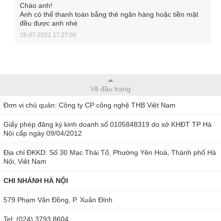
Chào anh!
Anh có thể thanh toán bằng thẻ ngân hàng hoặc tiền mặt
TLP HHL-5F dễ dàng chuyển đổi qua lại giữa 2 chấu và 3
đều được anh nhé
28-07-2022 17:27:00
chấu
Thiết kế bơm thủy lực rời
Cảo thủy lực 5 tấn TLP HHL-5F được thiết kế rời bơm nên
cần được kết hợp với bơm thủy lực thì mới có thể hoạt động
Về đầu trang
hoàn chỉnh, người dùng chỉ cần sử dụng bơm tay thủy lực
Đơn vị chủ quản: Công ty CP công nghệ THB Việt Nam
để kết nối là phù hợp để giúp đảm bảo an toàn và tiện lợi
Giấy phép đăng ký kinh doanh số 0105848319 do sở KHĐT TP Hà
trong quá trình sử dụng. Đầu nối theo chuẩn 3/8"-NPT giúp
Nội cấp ngày 09/04/2012
kết nối với bơm thủy lực nhanh hơn thông qua ống dây thủy
Địa chỉ ĐKKD: Số 30 Mạc Thái Tổ, Phường Yên Hoà, Thành phố Hà
lực.
Nội, Việt Nam
CHI NHÁNH HÀ NỘI
579 Phạm Văn Đồng, P. Xuân Đỉnh
Tel: (024) 3793 8604