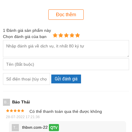
người dùng dễ dàng chuyển đổi qua lại giữa cảo 2 chấu và
cảo 3 chấu, giúp cho quá trình làm việc trở nên linh hoạt
Đọc thêm
hơn. Người dùng cũng có thể sử dụng loại cảo này để làm
việc ở những vị trí có không gian nhỏ hẹp mà không lo gặp
1
Đánh giá sản phẩm này
phải bất kỳ khó khăn gì.
Chọn đánh giá của bạn
Gửi đánh giá
Bảo Thái
B...
Có thể thanh toán qua thẻ được không
28-07-2022 17:21:36
thbvn.com-22
T...
QTV