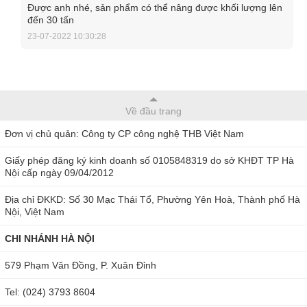
Được anh nhé, sản phẩm có thể nâng được khối lượng lên
Loại cảo này có sức tải lên tới 30 tấn, kết hợp với bơm
đến 30 tấn
đầu rời sẽ giúp bạn sử dụng dễ dàng, không mất sức khi
23-07-2022 10:30:28
tháo mở những vòng bi, bánh răng, bạc đạn trên máy
móc công nghiệp.
FYD-30 là thiết bị rất phổ biến và được ưa chuộng, hiện
đang được bán tại
thbvn.com
và
maydochuyendung.com
Về đầu trang
với mức giá phải chăng. Các sản phẩm vam thủy lực hiện
Đơn vị chủ quản: Công ty CP công nghệ THB Việt Nam
được cung cấp và phân phối chính hãng trên thị trường bởi
Giấy phép đăng ký kinh doanh số 0105848319 do sở KHĐT TP Hà
công ty THBVN. Hãy liên hệ với chúng tôi ngay để nhận
Nội cấp ngày 09/04/2012
ngay những tư vấn miễn phí và báo giá nhanh nhất về sản
Địa chỉ ĐKKD: Số 30 Mạc Thái Tổ, Phường Yên Hoà, Thành phố Hà
phẩm yêu thích của bạn.
Hotline Hà Nội: 0902148147-
Nội, Việt Nam
0904810817 hoặc Sài Gòn: 0979244335- 0986568014.
CHI NHÁNH HÀ NỘI
Ngoài ra, bạn cũng có thể đặt hàng trực tiếp theo link
579 Phạm Văn Đồng, P. Xuân Đỉnh
sau:
https://maydochuyendung.com/cao-thuy-luc/cao-thuy-
luc-fyd-30
Tel: (024) 3793 8604