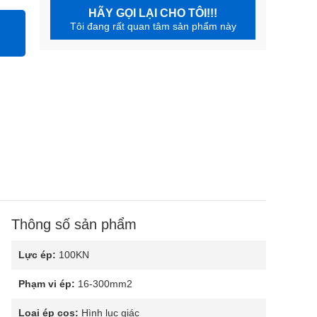
HÃY GỌI LẠI CHO TÔI!!!
Tôi đang rất quan tâm sản phẩm này
Thông số sản phẩm
Lực ép:
100KN
Phạm vi ép:
16-300mm2
Loại ép cos:
Hình lục giác