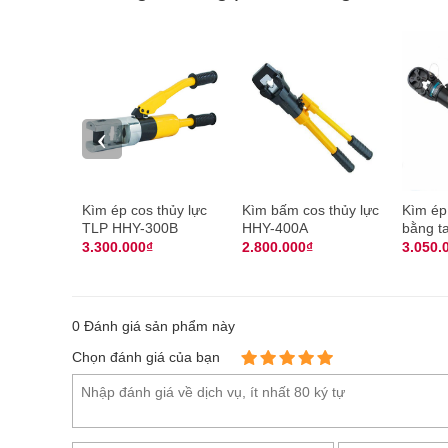
‹
Kìm ép cos thủy lực
Kìm bấm cos thủy lực
Kìm ép 
TLP HHY-300B
HHY-400A
bằng t
KDG-1
3.300.000₫
2.800.000₫
3.050.
0
Đánh giá sản phẩm này
Chọn đánh giá của bạn
Hình ảnh máy ép cos thủ
Mua máy ép cos thủy lực dùng tay Zu