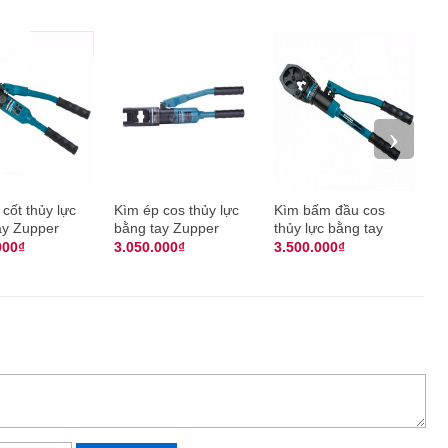
›
cốt thủy lực
Kìm ép cos thủy lực
Kìm bấm đầu cos
Kì
ay Zupper
bằng tay Zupper
thủy lực bằng tay
bằ
50
KYQ-300B
ZUPPER KDG-200
K
000₫
3.050.000₫
3.500.000₫
3
y lực dùng tay Zupper KYQ-300C
pper KYQ-300C ở đâu?