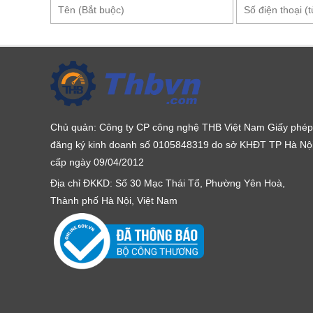
Bộ sản phẩm này đã được đi kèm các đầu cos, các chi 
chắn, màu sắc bóng sáng, không gỉ sét, độ cứng cao
từng loại và được đặt ngăn nắp trong hộp, không bị xô
Zupper KYQ-300C rất phù hợp với mọi ứng dụng trong l
phẩm này phù hợp với nhu cầu sử dụng của đơn vị 
Chủ quản: Công ty CP công nghệ THB Việt Nam Giấy phép
tại được
thbvn.com
và
maydochuyendung.com
để có
đăng ký kinh doanh số 0105848319 do sở KHĐT TP Hà Nộ
0979244335
để được tư vấn và nhận báo giá cụ thể.
cấp ngày 09/04/2012
Ngoài ra, bạn cũng có thể đặt hàng trực tiếp theo lin
Địa chỉ ĐKKD: Số 30 Mạc Thái Tổ, Phường Yên Hoà,
tay/kim-bam-dau-cos-thuy-luc-bang-tay-zupper-kyq-
Thành phố Hà Nội, Việt Nam