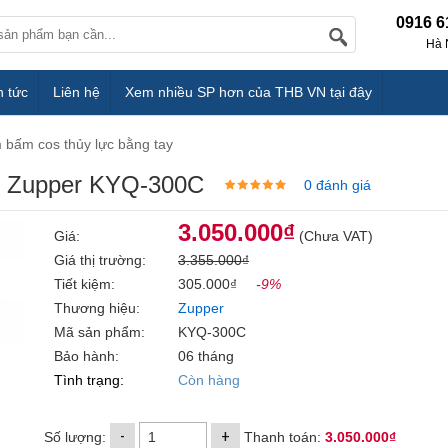
0916 6
Hà 
n tức
Liên hệ
Xem nhiều SP hơn của THB VN tại đây
 bấm cos thủy lực bằng tay
ay Zupper KYQ-300C
0 đánh giá
3.050.000₫
Giá:
(Chưa VAT)
Giá thị trường:
3.355.000₫
Tiết kiệm:
305.000₫
-9%
Thương hiệu:
Zupper
Mã sản phẩm:
KYQ-300C
Bảo hành:
06 tháng
Tình trạng:
Còn hàng
-
+
Số lượng:
Thanh toán:
3.050.000₫