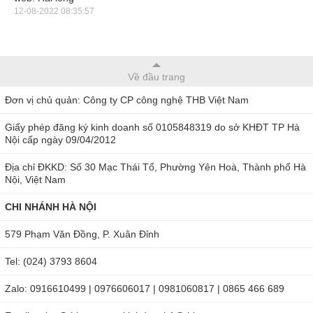
12-08-2022 08:35:57
Về đầu trang
Đơn vị chủ quản: Công ty CP công nghệ THB Việt Nam
Hình ảnh kìm ép cos thủy lực Zupper YYQ-120A
Giấy phép đăng ký kinh doanh số 0105848319 do sở KHĐT TP Hà
Nội cấp ngày 09/04/2012
Liên hệ tư vấn và mua Zupper YYQ-120A ở
Địa chỉ ĐKKD: Số 30 Mạc Thái Tổ, Phường Yên Hoà, Thành phố Hà
đâu?
Nội, Việt Nam
CHI NHÁNH HÀ NỘI
Zupper YYQ-120A là sản phẩm nổi bật ược làm bằng hợp
kim thép có độ bền cao, không gỉ sét, chống biến dạng hiệu
579 Phạm Văn Đồng, P. Xuân Đỉnh
quả. Sử dụng YYQ-120A không đau mỏi tay kể cả khi làm
Tel: (024) 3793 8604
việc lâu. Máy nhỏ gọn, dễ dàng cầm nắm, chỉ nặng khoảng
Zalo: 0916610499 | 0976606017 | 0981060817 | 0865 466 689
10kg, có hộp đựng đi kèm các đầu cos.