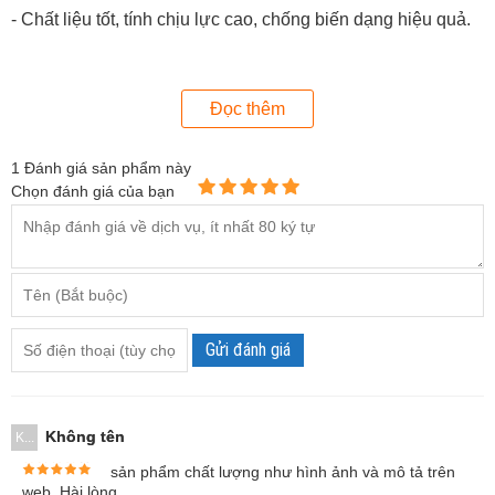
- Chất liệu tốt, tính chịu lực cao, chống biến dạng hiệu quả.
- Đầu bấm của kìm bấm cos thuỷ lực mở rộng, dễ dàng luồn
dây cáp vào.
Đọc thêm
- Tay nắm chắc chắn, thuận tiện khi cầm nắm.
1
Đánh giá sản phẩm này
Các đầu ép đi kèm với
kìm ép cos thủy lực
là 10, 16, 25, 35,
Chọn đánh giá của bạn
50, 70, 95, 120, 150, 185, 120mm2. Chúng đều được làm rất
chắc chắn tỉ mỉ, chất liệu chịu lực tốt, không biến dạng. Trên
mỗi cos có khắc chữ số rõ nét, không phải mờ theo thời
gian.
Gửi đánh giá
Không tên
K...
sản phẩm chất lượng như hình ảnh và mô tả trên
web. Hài lòng