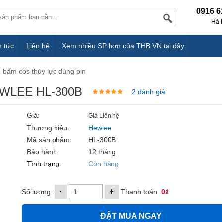
0916 6
Hà 
n tức
Liên hệ
Xem nhiều SP hơn của THB VN tại đây
 bấm cos thủy lực dùng pin
HEWLEE HL-300B
2 đánh giá
Giá:
Giá Liên hệ
Thương hiệu:
Hewlee
Mã sản phẩm:
HL-300B
Bảo hành:
12 tháng
Tình trạng:
Còn hàng
-
+
Số lượng:
Thanh toán:
0₫
ĐẶT MUA NGAY