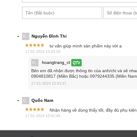
Nguyễn Đình Thi
N...
tư vấn giúp mình sản phẩm này với ạ
17-01-2024 15:43:19
hoangtrang_ct
H...
QTV
Bên em đã nhận được thông tin của anh/chị và sẽ nhanh
HEWLEE HL-300B c
0904810817 (Miền Bắc) hoặc 0979244335 (Miền Nam) đ
17-01-2024 15:43:37
Đèn LED được trang bị trên máy và đầu bấm có thể x
khác nhau, tăng sự linh hoạt cho kìm. HL-300B có c
Quốc Nam
Q...
đủ.
Nhận hàng về dùng thấy tốt, đầy đủ phụ kiện
Ngoài ra, kìm ép cos thủy lực chạy pin HEWLEE HL-
17-01-2024 15:42:49
kìm ép cos thủy lực dùng pin
này cũng có khả năng c
trên 60 độ C.