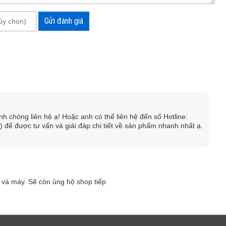
Gửi đánh giá
 chóng liên hệ ạ! Hoặc anh có thể liên hệ đến số Hotline:
ó phạm vi ép 10-300mm2
ể được tư vấn và giải đáp chi tiết về sản phẩm nhanh nhất ạ.
oay 360 độ giúp bạn có thể hoạt động ở nhiều nơi làm việc
hỉ báo âm thanh và ánh sáng nếu pin yếu hoặc áp suất không
 và máy. Sẽ còn ủng hộ shop tiếp
300B được thiết kế dạng cầm tay kiểu súng lục. Đồng thời,
ảm biến nhiệt độ và tự động ngừng hoạt động khi nhiệt độ