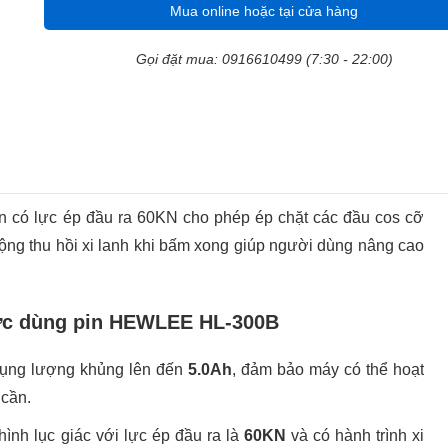
Mua online hoặc tại cửa hàng
Gọi đặt mua: 0916610499 (7:30 - 22:00)
in có lực ép đầu ra 60KN cho phép ép chặt các đầu cos cỡ
động thu hồi xi lanh khi bấm xong giúp người dùng nâng cao
lực dùng pin HEWLEE HL-300B
dụng lượng khủng lên đến
5.0Ah
, đảm bảo máy có thể hoạt
 cần.
hình lục giác với lực ép đầu ra là
60KN
và có hành trình xi