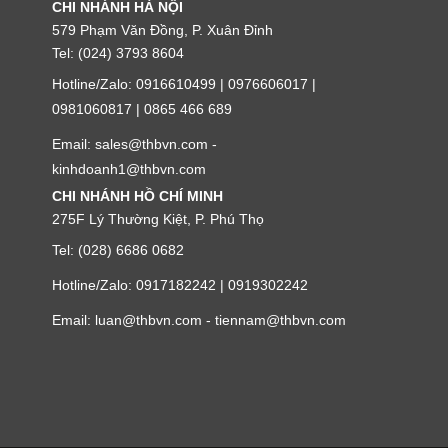
CHI NHÁNH HÀ NỘI
579 Phạm Văn Đồng, P. Xuân Đỉnh
Tel: (024) 3793 8604
Hotline/Zalo: 0916610499 | 0976606017 |
0981060817 | 0865 466 689
Email: sales@thbvn.com -
kinhdoanh1@thbvn.com
CHI NHÁNH HỒ CHÍ MINH
275F Lý Thường Kiệt, P. Phú Thọ
Tel: (028) 6686 0682
Hotline/Zalo: 0917182242 | 0919302242
Email: luan@thbvn.com - tiennam@thbvn.com