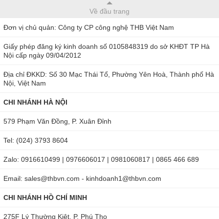
Thiết bị có khả năng xoay và nghiêng linh hoạt, nhờ đó
Về đầu trang
người dùng có thể điều chỉnh theo hướng mắt nhìn và
Đơn vị chủ quản: Công ty CP công nghệ THB Việt Nam
theo mẫu vật.
Giấy phép đăng ký kinh doanh số 0105848319 do sở KHĐT TP Hà
Sản phẩm có trường nhìn rộng, có kèm chụp cao su với
Nội cấp ngày 09/04/2012
bộ phận bảo vệ có thể xếp gấp, khóa, chống mốc an
Địa chỉ ĐKKD: Số 30 Mạc Thái Tổ, Phường Yên Hoà, Thành phố Hà
toàn. Thêm vào đó, vật sinh Semi Plan có hình ảnh rõ nét
Nội, Việt Nam
ở toàn bộ trường nhìn của kính ngay cả đối với vùng rìa
CHI NHÁNH HÀ NỘI
của trường nhìn, khả năng chống nấm giúp thiết bị tăng
tuổi thọ tốt.
579 Phạm Văn Đồng, P. Xuân Đỉnh
Labomed LX 400 9126003 có bàn kính phủ lớp chống
Tel: (024) 3793 8604
trầy xước, nhờ đó thiết bị được đánh giá về độ bền cao,
khả năng quan sát đa dạng mẫu vật. Nguồn sáng của
Zalo: 0916610499 | 0976606017 | 0981060817 | 0865 466 689
thiết bị là đèn Halogen 6V - 20W (tuổi thọ lên tới 2.000
Email: sales@thbvn.com - kinhdoanh1@thbvn.com
giờ).
CHI NHÁNH HỒ CHÍ MINH
Kính hiển vi sinh học 2 mắt Labomed LX 400 9126003 là
275F Lý Thường Kiệt, P. Phú Thọ
thiết bị có chất lượng tốt, hiện đang được bán tại