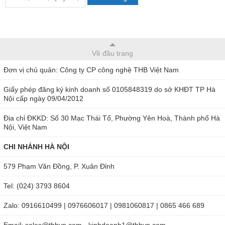
hơn. Hệ thống đèn halogen cũng có tuổi thọ cao lên đến
5000 giờ, đảm bảo sự ổn định và độ bền của sản phẩm.
Cân được tích hợp công nghệ SHS, giúp hoạt động ổn định
Về đầu trang
và có khả năng sấy nhanh chóng, đồng đều và mang lại kết
Đơn vị chủ quản: Công ty CP công nghệ THB Việt Nam
quả đo chính xác. Có thể thấy cân sấy ẩm halogen AND MX-
50 với tính năng SRA và công nghệ Super Hybrid Sensor
Giấy phép đăng ký kinh doanh số 0105848319 do sở KHĐT TP Hà
(SHS) là một lựa chọn tốt cho việc đo độ ẩm, mang lại hiệu
Nội cấp ngày 09/04/2012
suất cao và kết quả đo chính xác.
Địa chỉ ĐKKD: Số 30 Mạc Thái Tổ, Phường Yên Hoà, Thành phố Hà
Nội, Việt Nam
Cân sấy ẩm AND MX-50 chất lượng cao được phân phối
tại
Thbvn.com
với cam kết Chính hãng 100% - Giá tốt. Quý
CHI NHÁNH HÀ NỘI
khách hãy gọi ngay đến
Hotline Hà Nội: 0904.810.817 - Hồ
579 Phạm Văn Đồng, P. Xuân Đỉnh
Chí Minh: 0979.244.335
để nhận được những tư vấn
Tel: (024) 3793 8604
chuyên sâu giúp chọn được sản phẩm hữu ích.
Zalo: 0916610499 | 0976606017 | 0981060817 | 0865 466 689
Email: sales@thbvn.com - kinhdoanh1@thbvn.com