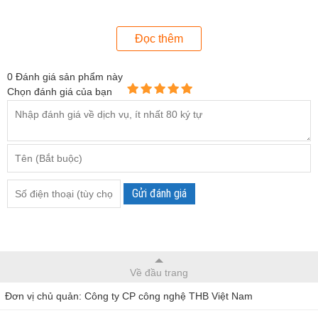
Đọc thêm
0
Đánh giá sản phẩm này
Cân sấy ẩm Kett FD-800
Chọn đánh giá của bạn
Bên cạnh đó, Kett FD-800 là dòng
cân sấy ẩm
cho thời gian
sấy tối đa 240 phút và khả năng đo các mẫu vật từ 0.1 đến
120g, phù hợp với nhiều ứng dụng khác nhau trong ngành
nông nghiệp và các lĩnh vực liên quan đến kiểm soát độ ẩm.
Gửi đánh giá
Ngoài ra, sử dụng thanh đốt bằng thạch anh giúp Kett FD-
800 có hiệu năng nhiệt cao và có thời gian hoạt động đến
20,000 đến 30,000 giờ, giúp tiết kiệm chi phí và tăng hiệu
suất trong quá trình sử dụng.
Về đầu trang
Cân sấy ẩm Kett FD-800 chất lượng cao được phân phối
Đơn vị chủ quản: Công ty CP công nghệ THB Việt Nam
tại
Thbvn.com
với cam kết Chính hãng 100% - Giá tốt. Quý