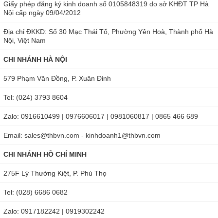
khách hãy gọi ngay đến
Hotline Hà Nội: 0904.810.817 - Hồ
Giấy phép đăng ký kinh doanh số 0105848319 do sở KHĐT TP Hà
Nội cấp ngày 09/04/2012
Chí Minh: 0979.244.335
để nhận được những tư vấn
chuyên sâu giúp chọn được sản phẩm hữu ích.
Địa chỉ ĐKKD: Số 30 Mạc Thái Tổ, Phường Yên Hoà, Thành phố Hà
Nội, Việt Nam
CHI NHÁNH HÀ NỘI
579 Phạm Văn Đồng, P. Xuân Đỉnh
Tel: (024) 3793 8604
Zalo: 0916610499 | 0976606017 | 0981060817 | 0865 466 689
Email: sales@thbvn.com - kinhdoanh1@thbvn.com
CHI NHÁNH HỒ CHÍ MINH
275F Lý Thường Kiệt, P. Phú Thọ
Tel: (028) 6686 0682
Zalo: 0917182242 | 0919302242