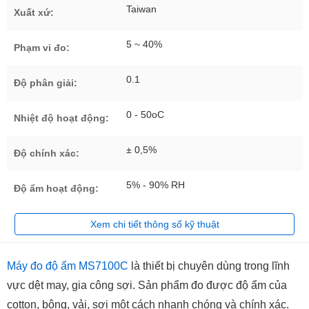
Taiwan
Xuất xứ:
5 ~ 40%
Phạm vi đo:
0.1
Độ phân giải:
0 - 50oC
Nhiệt độ hoạt động:
± 0,5%
Độ chính xác:
5% - 90% RH
Độ ẩm hoạt động:
Xem chi tiết thông số kỹ thuật
Máy đo độ ẩm MS7100C
là thiết bị chuyên dùng trong lĩnh
vực dệt may, gia công sợi. Sản phẩm đo được độ ẩm của
cotton, bông, vải, sợi một cách nhanh chóng và chính xác.