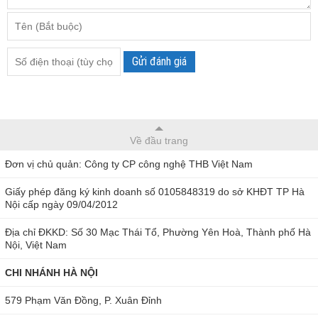
của vải. Nhờ vậy, người dùng có thể lập biểu đồ độ ẩm và
theo dõi những thay đổi của vật liệu trong điều kiện chính
xác và đáng tin cậy.
Gửi đánh giá
Ngoài ra, sản phẩm còn có tính năng tự động ngắt máy để
tiết kiệm pin.
Thông số kỹ thuật:
Về đầu trang
Màn hình hiển thị: màn hình hiển thị LCD 4 chữ số,
Đơn vị chủ quản: Công ty CP công nghệ THB Việt Nam
10mm
Giấy phép đăng ký kinh doanh số 0105848319 do sở KHĐT TP Hà
Dải đo: 5 ~ 40%
Nội cấp ngày 09/04/2012
Độ chính xác: ± 0,5%
Địa chỉ ĐKKD: Số 30 Mạc Thái Tổ, Phường Yên Hoà, Thành phố Hà
Nội, Việt Nam
Độ phân giải: 0.1
CHI NHÁNH HÀ NỘI
Nguồn cung cấp: 4 pin 1.5 AAA
Nhiệt độ hoạt động: 0 - 50oC
579 Phạm Văn Đồng, P. Xuân Đỉnh