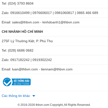
Độ ẩm hoạt động: 5% -90% RH
Tel: (024) 3793 8604
Kích thước: 140mm × 60mm × 22mm
Zalo: 0916610499 | 0976606017 | 0981060817 | 0865 466 689
Trọng lượng: 195g (không bao gồm pin)
Email: sales@thbvn.com - kinhdoanh1@thbvn.com
CHI NHÁNH HỒ CHÍ MINH
Ứng dụng của máy đo độ ẩm vật liệu dệt
275F Lý Thường Kiệt, P. Phú Thọ
Máy đo độ ẩm vật liệu dệt MS7100C có tính ứng dụng cao.
Tel: (028) 6686 0682
Sản phẩm được sử dụng để kiểm tra độ ẩm của các loại vật
liệu sợi trong quá trình chuyển giao sợi, mua bán sợi, lưu
Zalo: 0917182242 | 0919302242
trữ và gia công sợi. Ngoài ra, thiết bị còn được dùng trong
Email: luan@thbvn.com - tiennam@thbvn.com
các nhà máy, xí nghiệp sản xuất vải dệt, đồ may mặc,...
Các thông tin khác
© 2016-2026 thbvn.com Copyright, All Rights Reserved.