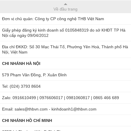
Máy đo độ ẩm Aqua-Piccolo D-LE có khoảng đo rộng từ 8
Về đầu trang
đến 40%. Độ sai số cực thấp cho kết quả đo chính xác, đáng
Đơn vị chủ quản: Công ty CP công nghệ THB Việt Nam
tin cậy. Pin máy là loại 9V có thời lượng dùng lâu dài.
Giấy phép đăng ký kinh doanh số 0105848319 do sở KHĐT TP Hà
Máy được sản xuất trên dây chuyền công nghệ cao của
Nội cấp ngày 09/04/2012
Đức, được kiểm định đầu ra kỹ lưỡng. Có chất lượng cao,
Địa chỉ ĐKKD: Số 30 Mạc Thái Tổ, Phường Yên Hoà, Thành phố Hà
đảm bảo giúp bạn nâng cao hiệu suất làm việc.
Nội, Việt Nam
Ứng dụng của Aqua-Piccolo D-LE
CHI NHÁNH HÀ NỘI
579 Phạm Văn Đồng, P. Xuân Đỉnh
Máy đo độ ẩm da được dùng trong ngành dệt may, da giày,...
Chúng sẽ giúp bạn kiểm soát độ ẩm của nguyên liệu da.
Tel: (024) 3793 8604
Đảm bảo các nguyên vật liệu này luôn có độ ẩm đạt tiêu
Zalo: 0916610499 | 0976606017 | 0981060817 | 0865 466 689
chuẩn. Từ đó sản xuất ra những sản phẩm da chất lượng.
Tránh trường hợp nguyên liệu da quá khô hoặc quá ẩm, ảnh
Email: sales@thbvn.com - kinhdoanh1@thbvn.com
hưởng đến việc sản xuất và chất lượng đầu ra của sản
CHI NHÁNH HỒ CHÍ MINH
phẩm.