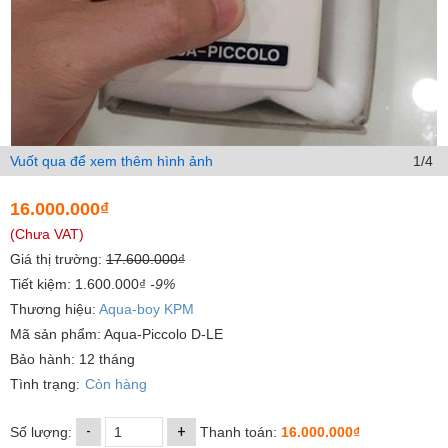
Vuốt qua để xem thêm hình ảnh
1/4
16.000.000₫
(Chưa VAT)
Giá thị trường:
17.600.000₫
Tiết kiệm: 1.600.000₫
-9%
Thương hiệu:
Aqua-boy KPM
Mã sản phẩm: Aqua-Piccolo D-LE
Bảo hành: 12 tháng
Tình trạng:
Còn hàng
-
+
Số lượng:
Thanh toán:
16.000.000₫