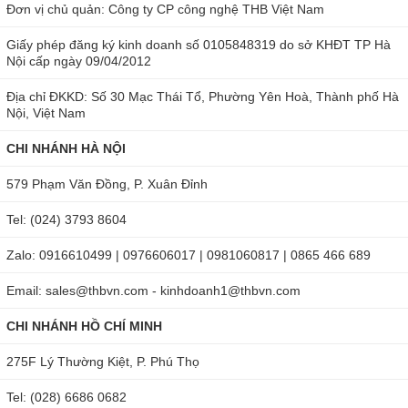
liệu khác nhau như các loại gỗ và các loại vật liệu như xi
Đơn vị chủ quản: Công ty CP công nghệ THB Việt Nam
măng, bê tông, thạch cao,... Sản phẩm thường được dùng
Giấy phép đăng ký kinh doanh số 0105848319 do sở KHĐT TP Hà
trong các lĩnh vực: xây dựng, sản xuất giấy, làm gỗ,...
Nội cấp ngày 09/04/2012
Địa chỉ ĐKKD: Số 30 Mạc Thái Tổ, Phường Yên Hoà, Thành phố Hà
Nội, Việt Nam
CHI NHÁNH HÀ NỘI
579 Phạm Văn Đồng, P. Xuân Đỉnh
Tel: (024) 3793 8604
Zalo: 0916610499 | 0976606017 | 0981060817 | 0865 466 689
Email: sales@thbvn.com - kinhdoanh1@thbvn.com
CHI NHÁNH HỒ CHÍ MINH
275F Lý Thường Kiệt, P. Phú Thọ
Tel: (028) 6686 0682
Laserliner 082.332A đo độ ẩm gỗ và vật liệu xây dựng