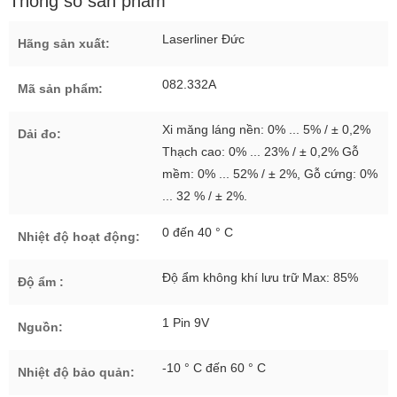
Thông số sản phẩm
Laserliner Đức
Hãng sản xuất:
082.332A
Mã sản phẩm:
Xi măng láng nền: 0% ... 5% / ± 0,2%
Dải đo:
Thạch cao: 0% ... 23% / ± 0,2% Gỗ
mềm: 0% ... 52% / ± 2%, Gỗ cứng: 0%
... 32 % / ± 2%.
0 đến 40 ° C
Nhiệt độ hoạt động:
Độ ẩm không khí lưu trữ Max: 85%
Độ ẩm :
1 Pin 9V
Nguồn:
-10 ° C đến 60 ° C
Nhiệt độ bảo quản: