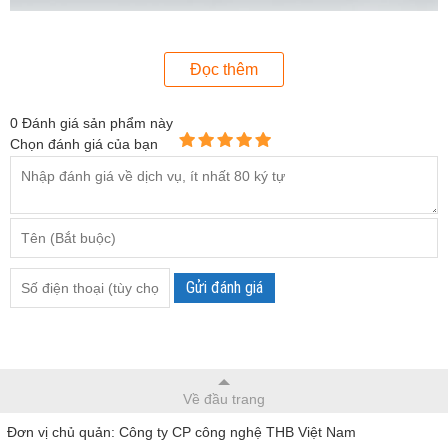
Đọc thêm
0
Đánh giá sản phẩm này
Chọn đánh giá của bạn
Gửi đánh giá
Máy đo độ ẩm gỗ Orion 930
Về tính năng của máy đo độ ẩm gỗ Wagner Orion 930
Orion 930 là sản phẩm thuộc dòng Wagner Orion, có khả
năng đo độ ẩm của các vật liệu xây dựng và gỗ. Máy ứng
Về đầu trang
dụng công nghệ cảm ứng để đo độ ẩm, khu vực quét là 50 x
Đơn vị chủ quản: Công ty CP công nghệ THB Việt Nam