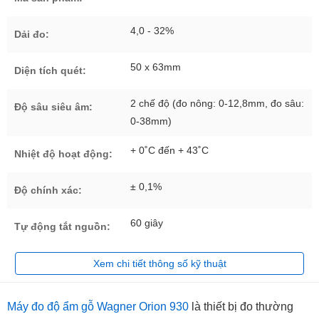
4,0 - 32%
Dải đo:
50 x 63mm
Diện tích quét:
2 chế độ (đo nông: 0-12,8mm, đo sâu:
Độ sâu siêu âm:
0-38mm)
+ 0˚C đến + 43˚C
Nhiệt độ hoạt động:
± 0,1%
Độ chính xác:
60 giây
Tự động tắt nguồn:
Xem chi tiết thông số kỹ thuật
Máy đo độ ẩm gỗ Wagner Orion 930
là thiết bị đo thường