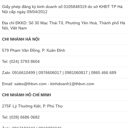
63mm Tầm đo từ 4,0 đến 32%.
Giấy phép đăng ký kinh doanh số 0105848319 do sở KHĐT TP Hà
Nội cấp ngày 09/04/2012
Máy ứng dụng công nghệ hiện đại cho phép đo độ ẩm sâu
bên trong tới 19mm. Có hai chế độ đo nông - sâu linh hoạt.
Địa chỉ ĐKKD: Số 30 Mạc Thái Tổ, Phường Yên Hoà, Thành phố Hà
Trong đó, máy đo nông từ 0 đến 12,8mm, đo sâu từ 0 đến
Nội, Việt Nam
38mm. Người dùng có thể tùy chọn chế độ để phù hợp với
CHI NHÁNH HÀ NỘI
yêu cầu của từng công việc.
579 Phạm Văn Đồng, P. Xuân Đỉnh
Sản phẩm là một trong những
máy đo độ ẩm gỗ
có bộ hiệu
Tel: (024) 3793 8604
chuẩn đi kèm. Nhờ vậy, người dùng có thể thực hiện hiệu
chuẩn ngay tại hiện trường đo. Thời gian hiệu chuẩn rất
Zalo: 0916610499 | 0976606017 | 0981060817 | 0865 466 689
nhanh chóng, chỉ 30 giây. Ngoài ra, thiết bị còn có tính năng
Email: sales@thbvn.com - kinhdoanh1@thbvn.com
tự động tắt sau 60 giây không hoạt động giúp tiết kiệm pin.
CHI NHÁNH HỒ CHÍ MINH
Ứng dụng của máy đo độ ẩm gỗ Wagner
275F Lý Thường Kiệt, P. Phú Thọ
Máy Wagner Orion 930 có khả năng đo độ ẩm các loại gỗ và
Tel: (028) 6686 0682
vật liệu xây dựng một cách nhanh chóng và chuẩn xác. Sản