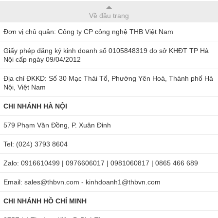
Thông số kỹ thuật của ampe kìm Mastech
Về đầu trang
MS2009A
Đơn vị chủ quản: Công ty CP công nghệ THB Việt Nam
Giấy phép đăng ký kinh doanh số 0105848319 do sở KHĐT TP Hà
Nội cấp ngày 09/04/2012
Thang đo
Dải đo
Độ ph
Địa chỉ ĐKKD: Số 30 Mạc Thái Tổ, Phường Yên Hoà, Thành phố Hà
Nội, Việt Nam
200mV/2V/20V/200V
0.1m
CHI NHÁNH HÀ NỘI
Điện áp DC
600V
1V
579 Phạm Văn Đồng, P. Xuân Đỉnh
Tel: (024) 3793 8604
200mV
0.1m
Zalo: 0916610499 | 0976606017 | 0981060817 | 0865 466 689
Điện áp AC
2V/20V/200V
0.00
Email: sales@thbvn.com - kinhdoanh1@thbvn.com
600V
1V
CHI NHÁNH HỒ CHÍ MINH