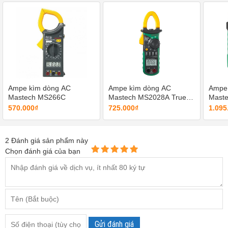
Ampe kìm dòng AC
Ampe kìm dòng AC
Ampe
Mastech MS266C
Mastech MS2028A True
Mast
RMS
570.000₫
725.000₫
1.095
2
Đánh giá sản phẩm này
Ampe kìm Mastech MS2009A đo dòng điện AC tới 600A
Chọn đánh giá của bạn
Mastech MS2009A có khả năng đo lường đa dạng, bạn có
thể sử dụng máy để đo dòng điện lên đến 600A, đo điện áp
AC/DC tối đa 600V, đo điện trở tới 20MΩ. Ngoài ra, model
này còn có thêm chức năng kiểm tra diode và phát hiện điện
Gửi đánh giá
không tiếp xúc.