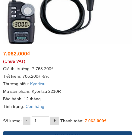
7.062.000₫
(Chưa VAT)
Giá thị trường:
7.768.200₫
Tiết kiệm: 706.200₫
-9%
Thương hiệu:
Kyoritsu
Mã sản phẩm: Kyoritsu 2210R
Bảo hành: 12 tháng
Tình trạng:
Còn hàng
-
+
Số lượng:
Thanh toán:
7.062.000₫