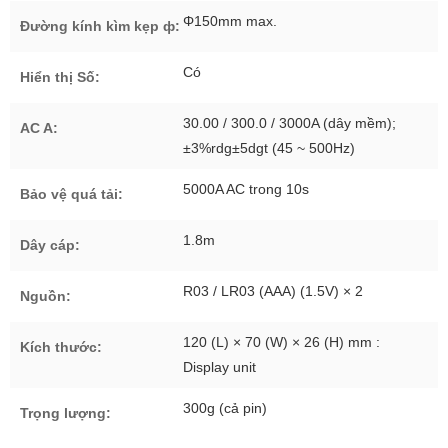
Φ150mm max.
Đường kính kìm kẹp ф:
Có
Hiển thị Số:
30.00 / 300.0 / 3000A (dây mềm);
AC A:
±3%rdg±5dgt (45 ~ 500Hz)
5000A AC trong 10s
Bảo vệ quá tải:
1.8m
Dây cáp:
R03 / LR03 (AAA) (1.5V) × 2
Nguồn:
120 (L) × 70 (W) × 26 (H) mm :
Kích thước:
Display unit
300g (cả pin)
Trọng lượng: