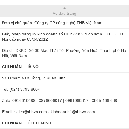
Bên cạnh đó, ampe kìm Kyoritsu 2210R được gia công vô
cùng tỉ mỉ, các mối ghép được lắp ráp kín, không tạo khe hở,
Về đầu trang
giúp bụi bẩn không xâm nhập vào bên trong máy, đồng thời
Đơn vị chủ quản: Công ty CP công nghệ THB Việt Nam
đảm bảo an toàn, không xảy ra các sự cố về điện khi đo.
Giấy phép đăng ký kinh doanh số 0105848319 do sở KHĐT TP Hà
Nhằm hướng tới chất lượng và độ bền nên Kyoritsu đã chế
Nội cấp ngày 09/04/2012
tạo thiết bị hoàn toàn từ vật liệu cao cấp cho khả năng
Địa chỉ ĐKKD: Số 30 Mạc Thái Tổ, Phường Yên Hoà, Thành phố Hà
chống va đập và chống biến dạng tốt, giúp nâng cao tuổi thọ
Nội, Việt Nam
cho sản phẩm.
CHI NHÁNH HÀ NỘI
Ngoài ra, Kyoritsu 2210R được trang bị thêm màn hình hiển
579 Phạm Văn Đồng, P. Xuân Đỉnh
thị trực quan tích hợp đèn nền, giúp người dùng dễ dàng
quan sát và đọc kết quả đo chính xác ngay cả khi làm việc
Tel: (024) 3793 8604
trong môi trường thiếu ánh sáng.
Zalo: 0916610499 | 0976606017 | 0981060817 | 0865 466 689
Trọn bộ sản phẩm gồm
:
Email: sales@thbvn.com - kinhdoanh1@thbvn.com
01 Ampe kìm Kyoritsu 2210R.
CHI NHÁNH HỒ CHÍ MINH