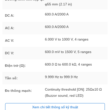
φ55 mm (2.17 in)
600.0 A/2000 A
DC A:
600.0 A/2000 A
AC A:
6.000 V to 1000 V, 4 ranges
AC V:
600.0 mV to 1500 V, 5 ranges
DC V:
600.0 Ω to 600.0 kΩ, 4 ranges
Điện trở (Ω):
9.999 Hz to 999.9 Hz
Tần số:
Continuity threshold [ON]: 25Ω±10 Ω
Đo thông mạch:
(Buzzor sound, red LED)
Xem chi tiết thông số kỹ thuật