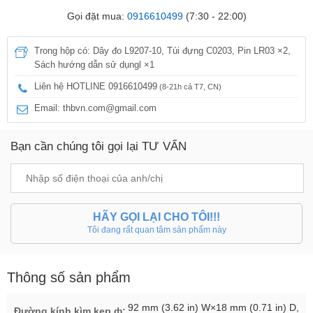
Gọi đặt mua:
0916610499
(7:30 - 22:00)
Trong hộp có: Dây đo L9207-10, Túi đựng C0203, Pin LR03 ×2,
Sách hướng dẫn sử dụngl ×1
Liên hệ HOTLINE 0916610499
(8-21h cả T7, CN)
Email: thbvn.com@gmail.com
Bạn cần chúng tôi gọi lại TƯ VẤN
HÃY GỌI LẠI CHO TÔI!!!
Tôi đang rất quan tâm sản phẩm này
Thông số sản phẩm
92 mm (3.62 in) W×18 mm (0.71 in) D,
Đường kính kìm kẹp ф: