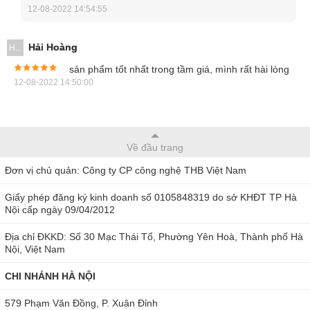
chức năng đo cần thiết như đo dòng điện AC/DC hiệu dụng
12-08-2022 14:54:55
thực lên tới 2000A, đo điện áp xoay chiều tới 1000V, điện
áp 1 chiều 1500V, đo điện trở dải đo rộng từ 600.0 Ω đến
Hải Hoàng
H...
600.0 kΩ… Ngoài ra, model này còn hỗ trợ đo tần số, thông
sản phẩm tốt nhất trong tầm giá, mình rất hài lòng
mạch, đo nhiệt độ K với độ chính xác cao.
12-08-2022 14:50:00
Về đầu trang
Đơn vị chủ quản: Công ty CP công nghệ THB Việt Nam
Giấy phép đăng ký kinh doanh số 0105848319 do sở KHĐT TP Hà
Nội cấp ngày 09/04/2012
Địa chỉ ĐKKD: Số 30 Mạc Thái Tổ, Phường Yên Hoà, Thành phố Hà
Nội, Việt Nam
CHI NHÁNH HÀ NỘI
Ampe kìm Hioki CM4373 đo lường đa dạng
579 Phạm Văn Đồng, P. Xuân Đỉnh