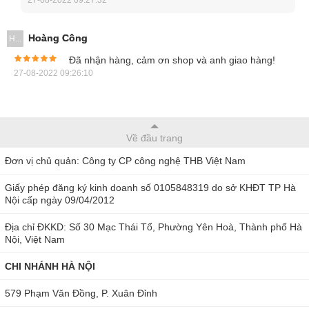
Chức năng đo True RMS đảm bảo kết quả độ chính xác
cao nhất.
Hoàng Công
H...
Đã nhận hàng, cảm ơn shop và anh giao hàng!
Công suất đo đạt 400KW
27-08-2022 09:26:10
Các chức năng thêm như Hold, Peak Hold, chế độ đo
Min/Max và Zero
Chọn thang đo tự động, chế độ tiết kiệm pin, cảnh báo
Về đầu trang
pin yếu
Đơn vị chủ quản: Công ty CP công nghệ THB Việt Nam
Đưa ra cảnh báo quá tải đo bằng âm thanh.
Giấy phép đăng ký kinh doanh số 0105848319 do sở KHĐT TP Hà
Nội cấp ngày 09/04/2012
Ampe kìm Tenmars TM-28E hiện đang được bày bán chính
hãng tại
thbvn.com
và
maydochuyendung.com
. Nếu bạn có
Địa chỉ ĐKKD: Số 30 Mạc Thái Tổ, Phường Yên Hoà, Thành phố Hà
Nội, Việt Nam
nhu cầu sử dụng Tenmars TM-28E, vui lòng liên hệ
Hotline
0904810817 - 0979244335
.
CHI NHÁNH HÀ NỘI
Ngoài ra, bạn cũng có thể đặt hàng online trực tiếp theo link
579 Phạm Văn Đồng, P. Xuân Đỉnh