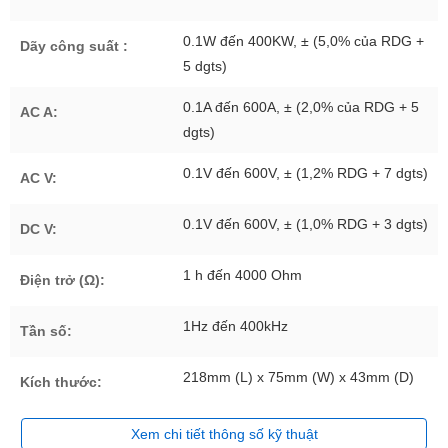
0.1W đến 400KW, ± (5,0% của RDG +
Dãy công suất :
5 dgts)
0.1A đến 600A, ± (2,0% của RDG + 5
AC A:
dgts)
0.1V đến 600V, ± (1,2% RDG + 7 dgts)
AC V:
0.1V đến 600V, ± (1,0% RDG + 3 dgts)
DC V:
1 h đến 4000 Ohm
Điện trở (Ω):
1Hz đến 400kHz
Tần số:
218mm (L) x 75mm (W) x 43mm (D)
Kích thước:
Xem chi tiết thông số kỹ thuật