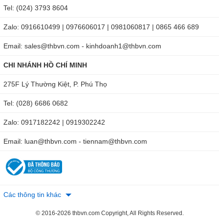
sau:
https://maydochuyendung.com/thiet-bi-do-kiem-tra-
Tel: (024) 3793 8604
dien/chi-tiet/ampe-kim-tenmars-tm-28e
.
Zalo: 0916610499 | 0976606017 | 0981060817 | 0865 466 689
Email: sales@thbvn.com - kinhdoanh1@thbvn.com
CHI NHÁNH HỒ CHÍ MINH
275F Lý Thường Kiệt, P. Phú Thọ
Tel: (028) 6686 0682
Zalo: 0917182242 | 0919302242
Email: luan@thbvn.com - tiennam@thbvn.com
Các thông tin khác
© 2016-2026 thbvn.com Copyright, All Rights Reserved.