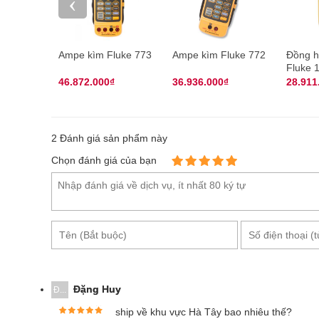
‹
Ampe kìm Fluke 773
Ampe kìm Fluke 772
Đồng h
Fluke 
46.872.000₫
36.936.000₫
28.911
2
Đánh giá sản phẩm này
Chọn đánh giá của bạn
Trọn bộ sản phẩm đo
Phụ kiện đi kèm sản phẩm bao gồm: 7229A - đo điện t
đất phụ trợ, tổng cộng 4 mũi nhọn; 8200-04 - cuộn 
KEW; 9121 - dây đeo vai; 9125 - hộp đựng; pin R6 × 
Đặng Huy
Đ...
ship về khu vực Hà Tây bao nhiêu thế?