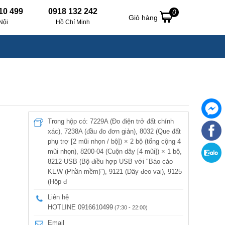
10 499
0918 132 242
0
Giỏ hàng
Nội
Hồ Chí Minh
Trong hộp có: 7229A (Đo điện trở đất chính
xác), 7238A (đầu đo đơn giản), 8032 (Que đất
phụ trợ [2 mũi nhọn / bộ]) × 2 bộ (tổng cộng 4
mũi nhọn), 8200-04 (Cuộn dây [4 mũi]) × 1 bộ,
8212-USB (Bộ điều hợp USB với "Báo cáo
KEW (Phần mềm)"), 9121 (Dây đeo vai), 9125
(Hộp đ
Liên hệ
HOTLINE 0916610499
(7:30 - 22:00)
Email