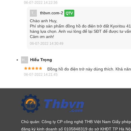
Kyoritsu Kew 4106 đa dạng tính năng
06-07-2022 14:22:36
thbvn.com-2
T...
QTV
Ngoài khả năng đo điện trở đất từ 0.001Ω đến 200kΩ 
Chào anh Huy,
có thể đo được dòng điện thử nghiệm lên tới 80mA 
Phí ship sản phẩm đồng hồ đo điện trở đất Kyoritsu 
nhu cầu công việc khác nhau.
hàng lựa chọn. Anh vui lòng để lại SĐT để được tư vấn
Cảm ơn anh!
06-07-2022 14:30:49
Hiếu Trọng
H...
Đồng hồ đo điện trở này dùng thích. Khả nă
06-07-2022 14:21:45
Chủ quản: Công ty CP công nghệ THB Việt Nam Giấy phép
đăng ký kinh doanh số 0105848319 do sở KHĐT TP Hà Nộ