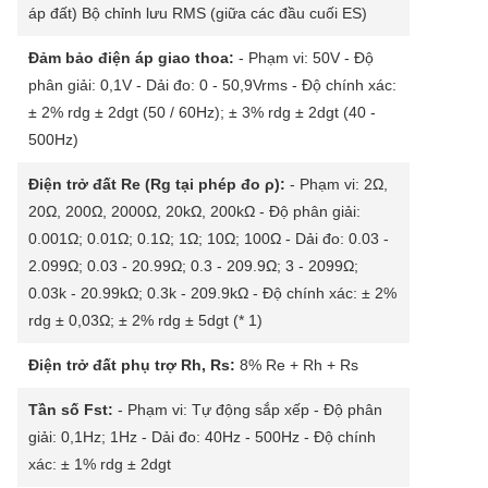
áp đất) Bộ chỉnh lưu RMS (giữa các đầu cuối ES)
Đảm bảo điện áp giao thoa:
- Phạm vi: 50V - Độ
phân giải: 0,1V - Dải đo: 0 - 50,9Vrms - Độ chính xác:
± 2% rdg ± 2dgt (50 / 60Hz); ± 3% rdg ± 2dgt (40 -
500Hz)
Điện trở đất Re (Rg tại phép đo ρ):
- Phạm vi: 2Ω,
20Ω, 200Ω, 2000Ω, 20kΩ, 200kΩ - Độ phân giải:
0.001Ω; 0.01Ω; 0.1Ω; 1Ω; 10Ω; 100Ω - Dải đo: 0.03 -
2.099Ω; 0.03 - 20.99Ω; 0.3 - 209.9Ω; 3 - 2099Ω;
0.03k - 20.99kΩ; 0.3k - 209.9kΩ - Độ chính xác: ± 2%
rdg ± 0,03Ω; ± 2% rdg ± 5dgt (* 1)
Điện trở đất phụ trợ Rh, Rs:
8% Re + Rh + Rs
Tần số Fst:
- Phạm vi: Tự động sắp xếp - Độ phân
giải: 0,1Hz; 1Hz - Dải đo: 40Hz - 500Hz - Độ chính
xác: ± 1% rdg ± 2dgt