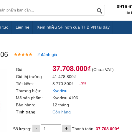
0916 6
Hà 
n tức
Liên hệ
Xem nhiều SP hơn của THB VN tại đây
106
2 đánh giá
37.708.000₫
Giá:
(Chưa VAT)
Giá thị trường:
41.478.800₫
Tiết kiệm:
3.770.800₫
-9%
Thương hiệu:
Kyoritsu
Mã sản phẩm:
Kyoritsu 4106
Bảo hành:
12 tháng
Tình trạng:
Còn hàng
-
+
Số lượng:
Thanh toán:
37.708.000₫