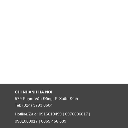
uke 305
600
Fluke 17B+
.240.000₫
4.341.600₫
3.883.000₫
CHI NHÁNH HÀ NỘI
579 Phạm Văn Đồng, P. Xuân Đỉnh
Tel: (024) 3793 8604
Hotline/Zalo: 0916610499 | 0976606017 |
0981060817 | 0865 466 689