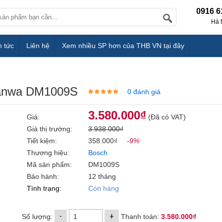
0916 6
Hà 
n tức
Liên hệ
Xem nhiều SP hơn của THB VN tại đây
Sanwa DM1009S
0 đánh giá
3.580.000₫
Giá:
(Đã có VAT)
Giá thị trường:
3.938.000₫
Tiết kiệm:
358.000₫
-9%
Thương hiệu:
Bosch
Mã sản phẩm:
DM1009S
Bảo hành:
12 tháng
Tình trạng:
Còn hàng
-
+
Số lượng:
Thanh toán:
3.580.000₫