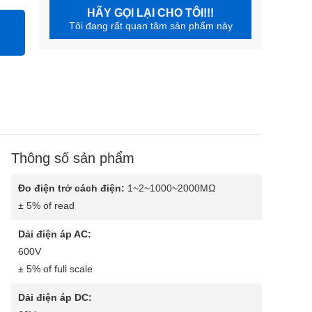
HÃY GỌI LẠI CHO TÔI!!!
Tôi đang rất quan tâm sản phẩm này
Thông số sản phẩm
Đo điện trở cách điện:
1~2~1000~2000MΩ
± 5% of read
Dải điện áp AC:
600V
± 5% of full scale
Dải điện áp DC: