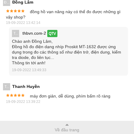
Đồng Lâm
Đ...
đồng hồ vạn năng này có thể đo được những gì
vậy shop?
19-09-2022 13:42:14
thbvn.com-2
T...
QTV
Chào anh Đồng Lâm,
Đồng hồ đo điện dạng nhíp Proskit MT-1632 được ứng
dụng trong đo các thông số như điện trở, điện dung, kiểm
tra diode, đo liên tục...
Thông tin tới anh!
19-09-2022 13:49:33
Thanh Huyền
T...
máy đơn giản, dễ dùng, phím bấm rõ ràng
19-09-2022 13:39:22
Về đầu trang