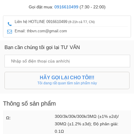
Gọi đặt mua:
0916610499
(7:30 - 22:00)
Liên hệ HOTLINE 0916610499
(8-21h cả T7, CN)
Email: thbvn.com@gmail.com
Bạn cần chúng tôi gọi lại TƯ VẤN
HÃY GỌI LẠI CHO TÔI!!!
Tôi đang rất quan tâm sản phẩm này
Thông số sản phẩm
300/3k/30k/300k/3MΩ (±1% ±2d)/
Ω:
30MΩ (±1.2% ±3d); Độ phân giải:
0.1Ω