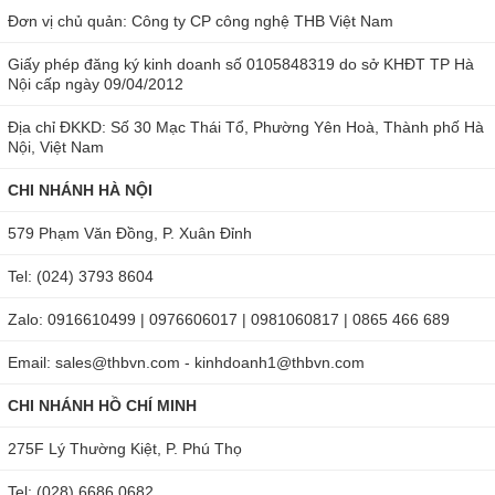
Đơn vị chủ quản: Công ty CP công nghệ THB Việt Nam
Giấy phép đăng ký kinh doanh số 0105848319 do sở KHĐT TP Hà
Nội cấp ngày 09/04/2012
Địa chỉ ĐKKD: Số 30 Mạc Thái Tổ, Phường Yên Hoà, Thành phố Hà
Nội, Việt Nam
CHI NHÁNH HÀ NỘI
579 Phạm Văn Đồng, P. Xuân Đỉnh
Tel: (024) 3793 8604
Zalo: 0916610499 | 0976606017 | 0981060817 | 0865 466 689
Email: sales@thbvn.com - kinhdoanh1@thbvn.com
CHI NHÁNH HỒ CHÍ MINH
275F Lý Thường Kiệt, P. Phú Thọ
Tel: (028) 6686 0682