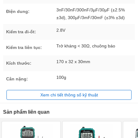
3nF/30nF/300nF/3µF/30µF (±2.5%
Điện dung:
±3d), 300µF/3mF/30mF (±3% ±3d)
2.8V
Kiểm tra đi-ốt:
Trở kháng < 30Ω, chuông báo
Kiểm tra liên tục:
170 x 32 x 30mm
Kích thước:
100g
Cân nặng:
Xem chi tiết thông số kỹ thuật
Sản phẩm liên quan