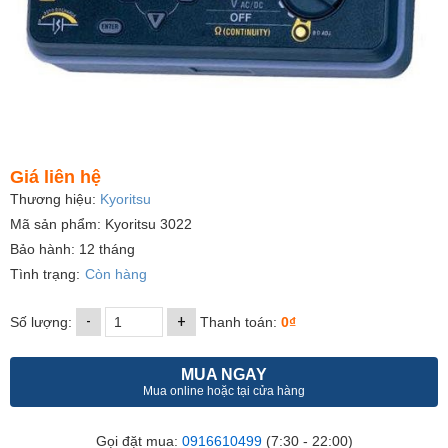
Giá liên hệ
Thương hiệu:
Kyoritsu
Mã sản phẩm: Kyoritsu 3022
Bảo hành: 12 tháng
Tình trạng:
Còn hàng
-
+
Số lượng:
Thanh toán:
0₫
MUA NGAY
Mua online hoặc tại cửa hàng
Gọi đặt mua:
0916610499
(7:30 - 22:00)