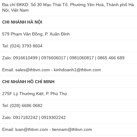
Địa chỉ ĐKKD: Số 30 Mạc Thái Tổ, Phường Yên Hoà, Thành phố Hà
250V DC trong phạm vi đo 4.000 Mohm/ 40 Mohm/ 400
Nội, Việt Nam
Mohm/ 2000 Mohm; sai số là ± 2% rdg ± 6 dgt trong
CHI NHÁNH HÀ NỘI
khoảng đo 0.1 Mohm - 40 Mohm.
579 Phạm Văn Đồng, P. Xuân Đỉnh
500V DC trong phạm vi đo 4.000 Mohm/ 40 Mohm/ 400
Mohm/ 2000 Mohm; sai số là ± 2% rdg ± 6 dgt trong
Tel: (024) 3793 8604
khoảng đo 0.1 Mohm - 200 Mohm.
Zalo: 0916610499 | 0976606017 | 0981060817 | 0865 466 689
Ngoài chức năng chính là đo điện trở cách điện, megomet
Email: sales@thbvn.com - kinhdoanh1@thbvn.com
Kyoritsu 3022 còn có khả năng đo điện áp xoay chiều và đo
CHI NHÁNH HỒ CHÍ MINH
liên tục với độ chính xác cao, hỗ trợ người dùng trong nhiều
công việc hơn.
275F Lý Thường Kiệt, P. Phú Thọ
THB Việt Nam cung cấp đa dạng các dòng đồng hồ đo cách
Tel: (028) 6686 0682
điện chính hãng với độ chính xác cao, đáp ứng các tiêu
Zalo: 0917182242 | 0919302242
chuẩn kỹ thuật và an toàn, phù hợp cho kỹ sư điện, thợ bảo
trì, nhà thầu cơ điện và doanh nghiệp sản xuất. Chúng tôi
Email: luan@thbvn.com - tiennam@thbvn.com