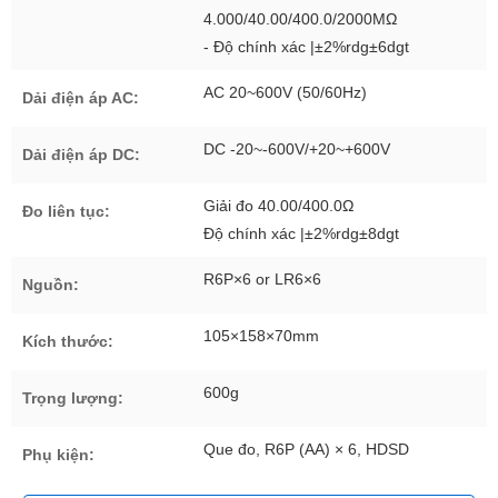
4.000/40.00/400.0/2000MΩ
- Độ chính xác |±2%rdg±6dgt
AC 20~600V (50/60Hz)
Dải điện áp AC:
DC -20~-600V/+20~+600V
Dải điện áp DC:
Giải đo 40.00/400.0Ω
Đo liên tục:
Độ chính xác |±2%rdg±8dgt
R6P×6 or LR6×6
Nguồn:
105×158×70mm
Kích thước:
600g
Trọng lượng:
Que đo, R6P (AA) × 6, HDSD
Phụ kiện: