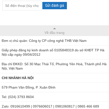
Bộ sản phẩm bao gồm: Thân máy, 7165A (dây dò) (3m),
Gửi đánh giá
7224A (dây nối đất) (1.5m), 7225A (dây bảo vệ) (1.5m), 8019
(đầu dò móc câu), 9158 (hộp cứng), R6 (AA) × 8, Hướng
dẫn sử dụng.
Về đầu trang
Ngoài ra, nếu có nhu cầu, khách hàng cũng có thể mua
Đơn vị chủ quản: Công ty CP công nghệ THB Việt Nam
thêm một số phụ kiện liên quan khác như: 7168A (dây dò
đầu kẹp cá sấu), 8324 (bộ chuyển đổi ghi dữ liệu), 7253
Giấy phép đăng ký kinh doanh số 0105848319 do sở KHĐT TP Hà
Nội cấp ngày 09/04/2012
(dây dò đầu kẹp cá sấu dài hơn) (15m).
Địa chỉ ĐKKD: Số 30 Mạc Thái Tổ, Phường Yên Hoà, Thành phố Hà
Nội, Việt Nam
CHI NHÁNH HÀ NỘI
579 Phạm Văn Đồng, P. Xuân Đỉnh
Tel: (024) 3793 8604
Zalo: 0916610499 | 0976606017 | 0981060817 | 0865 466 689