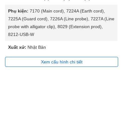
Phụ kiện:
7170 (Main cord), 7224A (Earth cord),
7225A (Guard cord), 7226A (Line probe), 7227A (Line
probe with alligator clip), 8029 (Extension prod),
8212-USB-W
Xuất xứ:
Nhật Bản
Xem cấu hình chi tiết