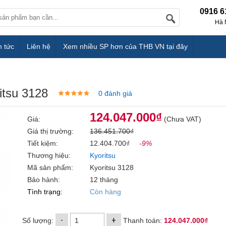
0916 6
Hà 
n tức
Liên hệ
Xem nhiều SP hơn của THB VN tại đây
itsu 3128
0 đánh giá
124.047.000₫
Giá:
(Chưa VAT)
Giá thị trường:
136.451.700₫
Tiết kiệm:
12.404.700₫
-9%
Thương hiệu:
Kyoritsu
Mã sản phẩm:
Kyoritsu 3128
Bảo hành:
12 tháng
Tình trạng:
Còn hàng
-
+
Số lượng:
Thanh toán:
124.047.000₫