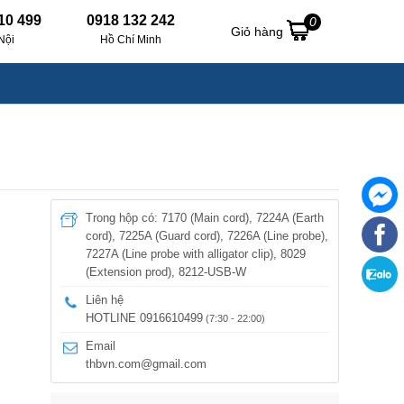
10 499
0918 132 242
0
Giỏ hàng
Nội
Hồ Chí Minh
Trong hộp có: 7170 (Main cord), 7224A (Earth
cord), 7225A (Guard cord), 7226A (Line probe),
7227A (Line probe with alligator clip), 8029
(Extension prod), 8212-USB-W
Liên hệ
HOTLINE 0916610499
(7:30 - 22:00)
Email
thbvn.com@gmail.com