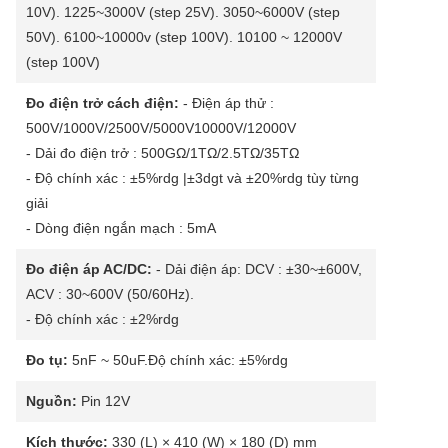
10V). 1225~3000V (step 25V). 3050~6000V (step
50V). 6100~10000v (step 100V). 10100 ~ 12000V
(step 100V)
Đo điện trở cách điện:
- Điện áp thử :
500V/1000V/2500V/5000V10000V/12000V
- Dải đo điện trở : 500GΩ/1TΩ/2.5TΩ/35TΩ
- Độ chính xác : ±5%rdg |±3dgt và ±20%rdg tùy từng
giải
- Dòng điện ngắn mạch : 5mA
Đo điện áp AC/DC:
- Dải điện áp: DCV : ±30~±600V,
ACV : 30~600V (50/60Hz).
- Độ chính xác : ±2%rdg
Đo tụ:
5nF ~ 50uF.Độ chính xác: ±5%rdg
Nguồn:
Pin 12V
Kích thước:
330 (L) × 410 (W) × 180 (D) mm