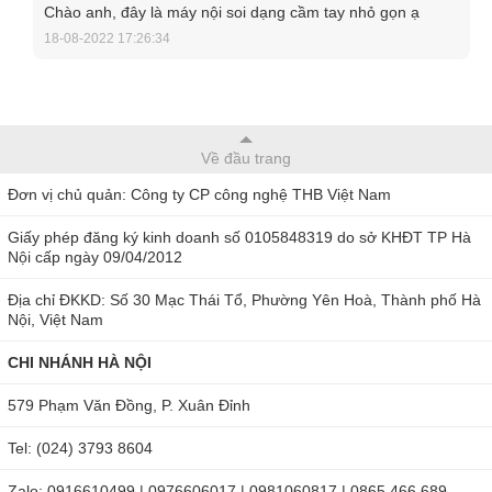
Chào anh, đây là máy nội soi dạng cầm tay nhỏ gọn ạ
18-08-2022 17:26:34
Extech BR50 - thiết bị nội soi công nghiệp chất lượng cao
Ứng dụng của máy nội soi công nghiệp
Về đầu trang
Extech BR50
Đơn vị chủ quản: Công ty CP công nghệ THB Việt Nam
Extech BR50 được dùng trong một số lĩnh vực chính:
Giấy phép đăng ký kinh doanh số 0105848319 do sở KHĐT TP Hà
Nội cấp ngày 09/04/2012
Ô tô: Xem bên trong hoặc xung quanh động cơ và hộp
số.
Địa chỉ ĐKKD: Số 30 Mạc Thái Tổ, Phường Yên Hoà, Thành phố Hà
Nội, Việt Nam
Công nghiệp: Kiểm tra tính toàn vẹn hàn, thiết bị xử lý,
bánh răng, máy ép.
CHI NHÁNH HÀ NỘI
Kiểm tra trong những bức tường cho nấm mốc, côn trùng
579 Phạm Văn Đồng, P. Xuân Đỉnh
phá hoại, dây điện hoặc vị trí đường ống nước.
Tel: (024) 3793 8604
HVAC: Kiểm tra bên trong ống dẫn, phía sau động cơ và
máy nén.
Zalo: 0916610499 | 0976606017 | 0981060817 | 0865 466 689