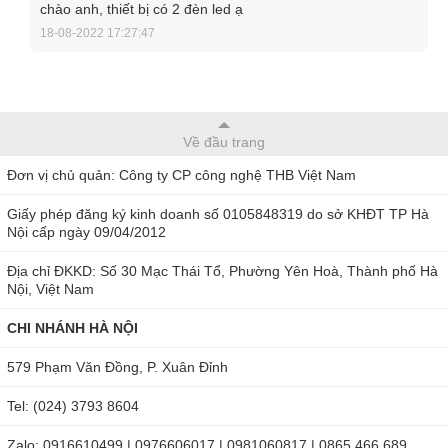
chào anh, thiết bị có 2 đèn led ạ
18-08-2022 17:27:47
Extech BR200 với màn hình có thể tháo rời
Lưu ý khi sử dụng máy nội soi công nghiệp
tích hợp Wireless Extech BR200
Về đầu trang
Đơn vị chủ quản: Công ty CP công nghệ THB Việt Nam
Để hoạt động của máy nội soi Extech BR200, bạn cần chú ý
một số điểm như sau:
Giấy phép đăng ký kinh doanh số 0105848319 do sở KHĐT TP Hà
Nội cấp ngày 09/04/2012
Cần kết nối cáp vào máy chính để việc quan sát được
Địa chỉ ĐKKD: Số 30 Mạc Thái Tổ, Phường Yên Hoà, Thành phố Hà
đảm bảo.
Nội, Việt Nam
Kiểm tra nguồn năng lượng trước khi thực hiện công
CHI NHÁNH HÀ NỘI
việc
Khả năng quan sát mẫu trong bán kính 1 mét, bạn cần
579 Phạm Văn Đồng, P. Xuân Đỉnh
chú ý điều này để thực hiện tiếp cận mẫu được tốt nhất.
Tel: (024) 3793 8604
Sau mỗi lần sử dụng, cần vệ sinh máy thật tốt để chất
lượng hoạt động và tuổi thọ của máy đảm bảo.
Zalo: 0916610499 | 0976606017 | 0981060817 | 0865 466 689