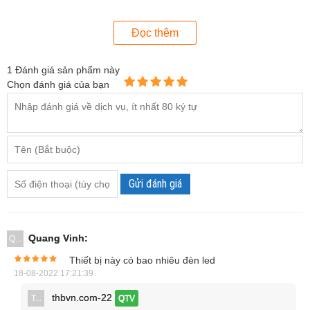
Trung Quốc, Đức, Pháp,Tây Ban Nha, Bồ Đào Nha, Ý,
Nhật Bản, Hà Lan, và Nga.
Đọc thêm
Chống thấm nước với độ phân giải cao.
Hai đèn LED để chiếu sáng đối tượng xem.
1
Đánh giá sản phẩm này
Chọn đánh giá của bạn
Gửi đánh giá
Quang Vinh:
Q...
Thiết bị này có bao nhiêu đèn led
18-08-2022 17:21:39
thbvn.com-22
T...
QTV