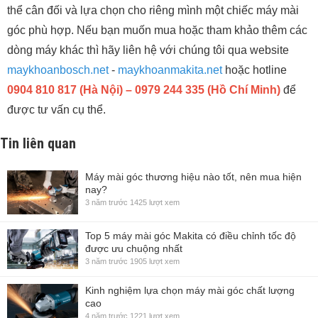
thể cân đối và lựa chọn cho riêng mình một chiếc máy mài
góc phù hợp. Nếu bạn muốn mua hoặc tham khảo thêm các
dòng máy khác thì hãy liên hệ với chúng tôi qua website
maykhoanbosch.net
-
maykhoanmakita.net
hoặc hotline
0904 810 817 (Hà Nội) – 0979 244 335 (Hồ Chí Minh)
để
được tư vấn cụ thể.
Tin liên quan
Máy mài góc thương hiệu nào tốt, nên mua hiện
nay?
3 năm trước
1425 lượt xem
Top 5 máy mài góc Makita có điều chỉnh tốc độ
được ưu chuộng nhất
3 năm trước
1905 lượt xem
Kinh nghiệm lựa chọn máy mài góc chất lượng
cao
4 năm trước
1221 lượt xem