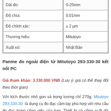
Dải đo:
0-25mm
Độ chia:
0.01mm
Độ chính xác:
± 2 µm
Thương hiệu:
Mitutoyo
Xuất xứ:
Nhật Bản
Panme đo ngoài điện tử Mitutoyo 293-330-30 kết
nối PC
Giá tham khảo: 3.330.000 VNĐ
(Lưu ý: giá có thể thay đổi
theo thời gian)
Với kích thước nhỏ gọn và trọng lượng chỉ 270g,
Mitutoyo
293-330-30
là dụng cụ đo đạc cầm tay phù hợp với nhu cầu
đo đạc trong công việc của bạn. Thiết bị có cổng xuất dữ