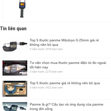
Tin liên quan
Top 5 thước panme Mitutoyo 0-25mm giá rẻ
không nên bỏ qua
3 năm trước
1078 lượt xem
Tư vấn chọn mua thước panme điện tử đo ngoài
tốt hiện nay
3 năm trước
1175 lượt xem
Top 5 thước panme giá rẻ không nên bỏ qua
3 năm trước
1421 lượt xem
Panme là gì? Cấu tạo và ứng dụng của panme
trong đời sống