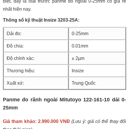
biệt, đây là loại thước panme đo ngoài 0-25mm có giá rẻ
nhất hiện nay.
Thông số kỹ thuật Insize 3203-25A:
Dải đo:
0-25mm
Độ chia:
0.01mm
Độ chính xác:
± 2µm
Thương hiệu:
Insize
Xuất xứ:
Trung Quốc
Panme đo rãnh ngoài Mitutoyo 122-161-10 dải 0-
25mm
Giá tham khảo: 2.990.000 VNĐ
(Lưu ý: giá có thể thay đổi