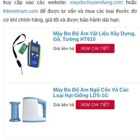
truy cập vao các website:
maydochuyendung.com
hoặc
thbvietnam.com
để được tư vấn và mua các loại thước đo
cơ khí chính hãng, giá tốt và được bảo hành dài hạn.
Máy Đo Độ Ẩm Vật Liệu Xây Dựng,
Gỗ, Tường HT610
Giá liên hệ
XEM CHI TIẾT
Máy Đo Độ Ẩm Ngũ Cốc Và Các
Loại Hạt Giống LDS-1G
Giá liên hệ
XEM CHI TIẾT