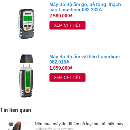
Máy đo độ ẩm gỗ, bê tông, thạch
cao Laserliner 082.332A
2.580.000₫
XEM CHI TIẾT
Máy đo độ ẩm vật liệu Laserliner
082.015A
1.859.000₫
XEM CHI TIẾT
Tin liên quan
Nên mua máy đo độ ẩm gỗ loại nào tốt hiện nay
3 năm trước
2229 lượt xem