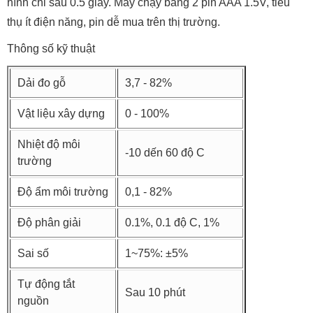
hình chỉ sau 0.5 giây. Máy chạy bằng 2 pin AAA 1.5V, tiêu
thụ ít điện năng, pin dễ mua trên thị trường.
Thông số kỹ thuật
Dải đo gỗ
3,7 - 82%
Vật liệu xây dựng
0 - 100%
Nhiệt độ môi
-10 dến 60 độ C
trường
Độ ẩm môi trường
0,1 - 82%
Độ phân giải
0.1%, 0.1 độ C, 1%
Sai số
1~75%: ±5%
Tự động tắt
Sau 10 phút
nguồn