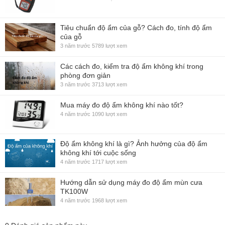
Tiêu chuẩn độ ẩm của gỗ? Cách đo, tính độ ẩm
của gỗ
3 năm trước
5789 lượt xem
Các cách đo, kiểm tra độ ẩm không khí trong
phòng đơn giản
3 năm trước
3713 lượt xem
Mua máy đo độ ẩm không khí nào tốt?
4 năm trước
1090 lượt xem
Độ ẩm không khí là gì? Ảnh hưởng của độ ẩm
không khí tới cuộc sống
4 năm trước
1717 lượt xem
Hướng dẫn sử dụng máy đo độ ẩm mùn cưa
TK100W
4 năm trước
1968 lượt xem