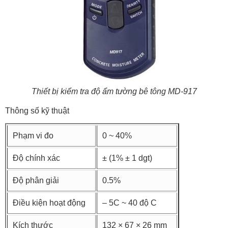
Thiết bị kiểm tra độ ẩm tường bê tông MD-917
Thông số kỹ thuật
Phạm vi đo
0 ~ 40%
Độ chính xác
± (1% ± 1 dgt)
Độ phân giải
0.5%
Điều kiện hoạt động
– 5C ~ 40 độ C
Kích thước
132 × 67 × 26 mm