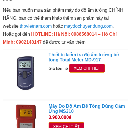
Nếu bạn muốn mua sản phẩm máy đo độ ẩm tường CHÍNH
HÃNG, bạn có thể tham khảo thêm sản phẩm này tại
website
thbvietnam.com
hoặc
maydochuyendung.com
.
Hoặc gọi đến
HOTLINE: Hà Nội: 0986568014 – Hồ Chí
Minh: 0902148147
để được tư vấn thêm.
Thiết bị kiểm tra độ ẩm tường bê
tông Total Meter MD-917
Giá liên hệ
XEM CHI TIẾT
Máy Đo Độ Ẩm Bê Tông Dùng Cảm
Ứng MS310
3.900.000₫
XEM CHI TIẾT