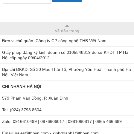
Về đầu trang
Đơn vị chủ quản: Công ty CP công nghệ THB Việt Nam
Giấy phép đăng ký kinh doanh số 0105848319 do sở KHĐT TP Hà
Nội cấp ngày 09/04/2012
Địa chỉ ĐKKD: Số 30 Mạc Thái Tổ, Phường Yên Hoà, Thành phố Hà
Nội, Việt Nam
CHI NHÁNH HÀ NỘI
579 Phạm Văn Đồng, P. Xuân Đỉnh
Tel: (024) 3793 8604
Zalo: 0916610499 | 0976606017 | 0981060817 | 0865 466 689
Email: sales@thbvn.com - kinhdoanh1@thbvn.com