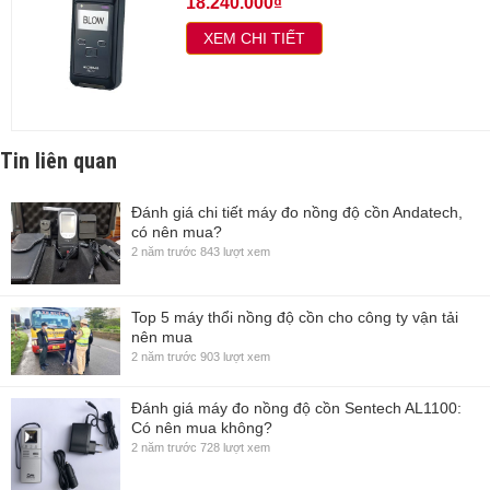
18.240.000₫
XEM CHI TIẾT
Tin liên quan
Đánh giá chi tiết máy đo nồng độ cồn Andatech,
có nên mua?
2 năm trước
843 lượt xem
Top 5 máy thổi nồng độ cồn cho công ty vận tải
nên mua
2 năm trước
903 lượt xem
Đánh giá máy đo nồng độ cồn Sentech AL1100:
Có nên mua không?
2 năm trước
728 lượt xem