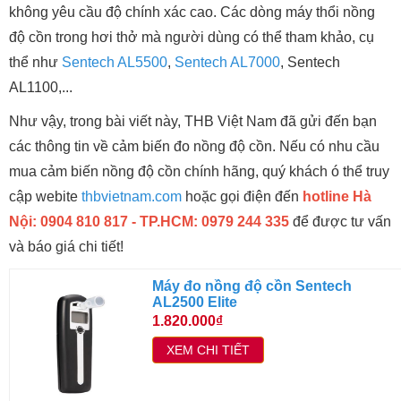
không yêu cầu độ chính xác cao. Các dòng máy thổi nồng
độ cồn trong hơi thở mà người dùng có thể tham khảo, cụ
thể như
Sentech AL5500
,
Sentech AL7000
, Sentech
AL1100,...
Như vậy, trong bài viết này, THB Việt Nam đã gửi đến bạn
các thông tin về cảm biến đo nồng độ cồn. Nếu có nhu cầu
mua cảm biến nồng độ cồn chính hãng, quý khách ó thể truy
cập webite
thbvietnam.com
hoặc gọi điện đến
hotline Hà
Nội: 0904 810 817 - TP.HCM: 0979 244 335
để được tư vấn
và báo giá chi tiết!
Máy đo nồng độ cồn Sentech
AL2500 Elite
1.820.000₫
XEM CHI TIẾT